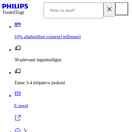
Tooted
Tugi
10% allahindlust esimesel tellimusel
30-päevane tagastusõigus
Tarne 3-4 tööpäeva jooksul
E-pood