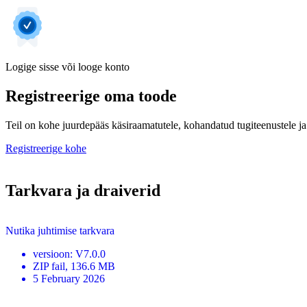
Logige sisse või looge konto
Registreerige oma toode
Teil on kohe juurdepääs käsiraamatutele, kohandatud tugiteenustele ja 
Registreerige kohe
Tarkvara ja draiverid
Nutika juhtimise tarkvara
versioon
:
V7.0.0
ZIP
fail
, 136.6 MB
5 February 2026