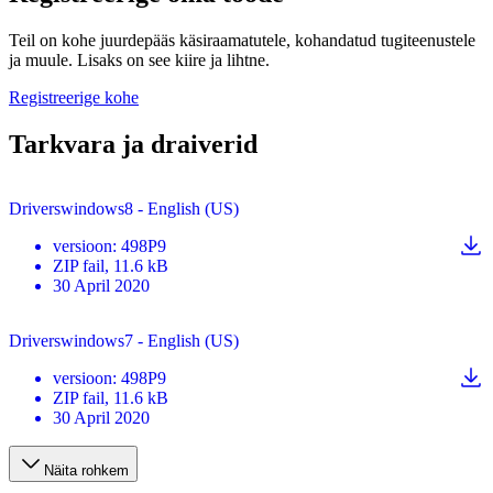
Teil on kohe juurdepääs käsiraamatutele, kohandatud tugiteenustele
ja muule. Lisaks on see kiire ja lihtne.
Registreerige kohe
Tarkvara ja draiverid
Driverswindows8 - English (US)
versioon
:
498P9
ZIP
fail
, 11.6 kB
30 April 2020
Driverswindows7 - English (US)
versioon
:
498P9
ZIP
fail
, 11.6 kB
30 April 2020
Näita rohkem