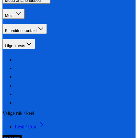
Muud ärilahendused
Meist
Klienditoe kontakt
Olge kursis
Valige riik / keel
Eesti / Eesti