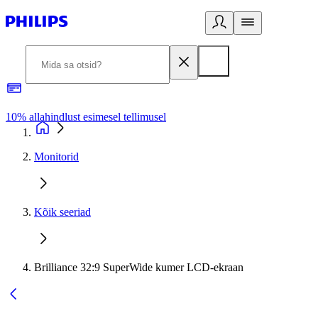
10% allahindlust esimesel tellimusel
3
Monitorid
Kõik seeriad
Brilliance 32:9 SuperWide kumer LCD-ekraan