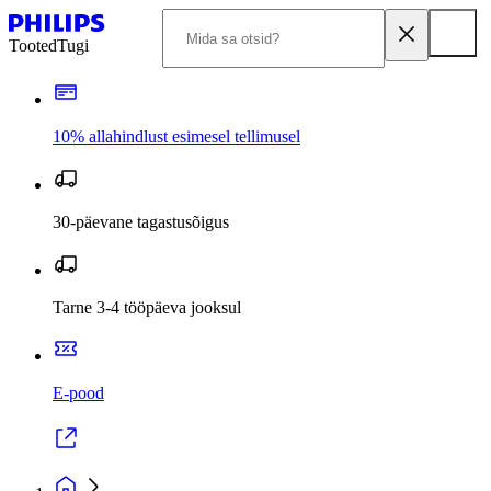
Tooted
Tugi
10% allahindlust esimesel tellimusel
30-päevane tagastusõigus
Tarne 3-4 tööpäeva jooksul
E-pood