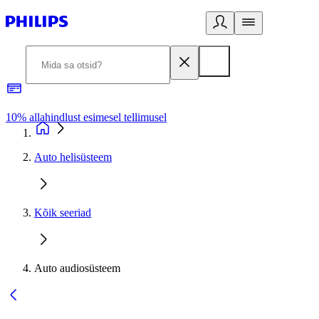
10% allahindlust esimesel tellimusel
3
Auto helisüsteem
Kõik seeriad
Auto audiosüsteem