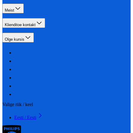
Meist
Klienditoe kontakt
Olge kursis
Valige riik / keel
Eesti / Eesti