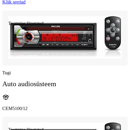
Kõik seeriad
Tootmine lõpetatud
Tugi
Auto audiosüsteem
CEM5100/12
Tootmine lõpetatud