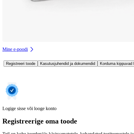
Mine e-poodi
Registreeri toode
Kasutusjuhendid ja dokumendid
Korduma kippuvad
Logige sisse või looge konto
Registreerige oma toode
Teil on kohe juurdepääs käsiraamatutele, kohandatud tugiteenustele ja 