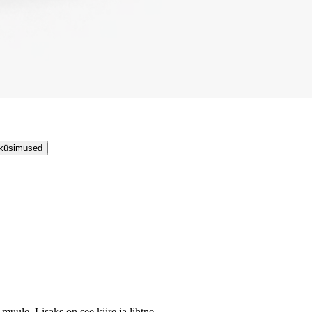
 küsimused
muule. Lisaks on see kiire ja lihtne.