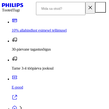
Tooted
Tugi
10% allahindlust esimesel tellimusel
30-päevane tagastusõigus
Tarne 3-4 tööpäeva jooksul
E-pood