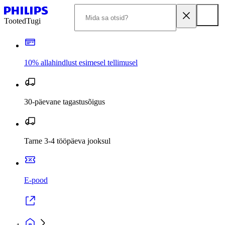
Tooted
Tugi
10% allahindlust esimesel tellimusel
30-päevane tagastusõigus
Tarne 3-4 tööpäeva jooksul
E-pood