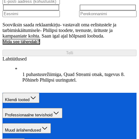
Sooviksin saada reklaamkirju- vastavalt oma eelistustele ja
tarbimiskäitumisele- Philipsi toodete, teenuste, ürituste ja
kampaaniate kohta. Saan igal ajal hõlpsasti loobuda.
Mida see tähendab?
Telli
Lahtiütlused
1 puhastusrežiimiga, Quad Streami otsak, tugevus 8.
Põhineb Philipsi uuringutel.
Kliendi tooted
Professionaalne tervishoid
Muud ärilahendused