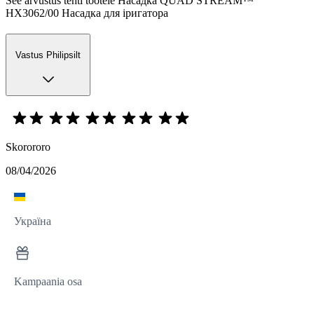
See arvustus tehti tootele Насадка QUAD STREAM™
HX3062/00 Насадка для іригатора
Vastus Philipsilt
Skorororo
08/04/2026
Україна
Kampaania osa