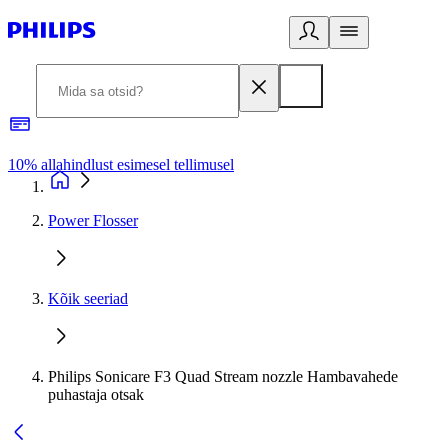
10% allahindlust esimesel tellimusel
3
Power Flosser
Kõik seeriad
Philips Sonicare F3 Quad Stream nozzle Hambavahede
puhastaja otsak