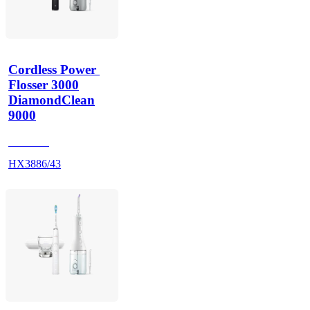
Cordless Power 
Flosser 3000
DiamondClean
9000
HX991B
HX3886/43