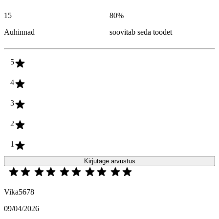
15
80
%
Auhinnad
soovitab seda toodet
5
4
3
2
1
Kirjutage arvustus
Vika5678
09/04/2026