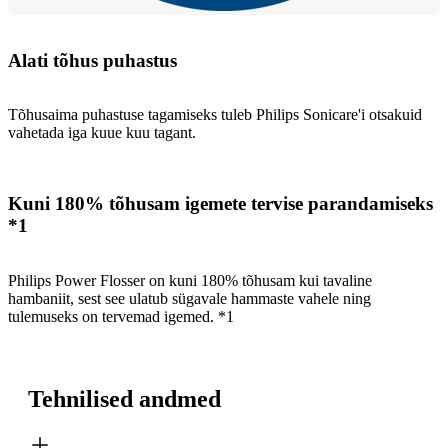
Alati tõhus puhastus
Tõhusaima puhastuse tagamiseks tuleb Philips Sonicare'i otsakuid
vahetada iga kuue kuu tagant.
Kuni 180% tõhusam igemete tervise parandamiseks
*1
Philips Power Flosser on kuni 180% tõhusam kui tavaline
hambaniit, sest see ulatub sügavale hammaste vahele ning
tulemuseks on tervemad igemed. *1
Tehnilised andmed