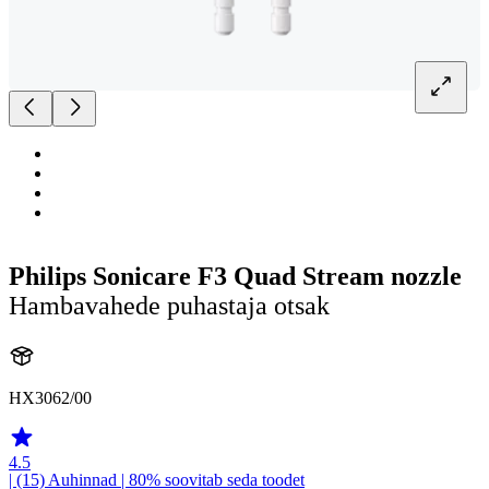
Philips Sonicare F3 Quad Stream nozzle
Hambavahede puhastaja otsak
HX3062/00
4.5
| (15)
Auhinnad
| 80% soovitab seda toodet