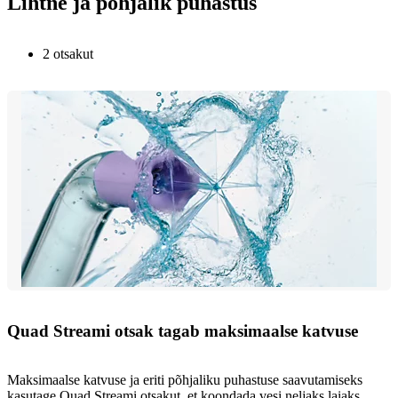
Lihtne ja põhjalik puhastus
2 otsakut
Quad Streami otsak tagab maksimaalse katvuse
Maksimaalse katvuse ja eriti põhjaliku puhastuse saavutamiseks
kasutage Quad Streami otsakut, et koondada vesi neljaks laiaks