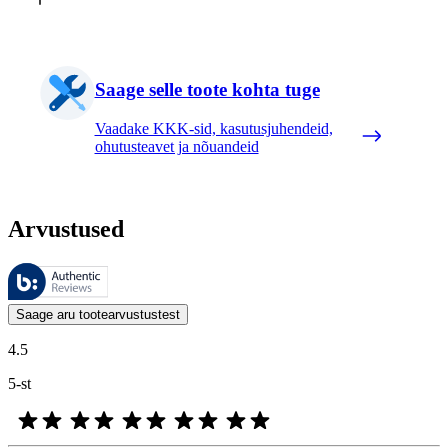
Saage selle toote kohta tuge
Vaadake KKK-sid, kasutusjuhendeid,
ohutusteavet ja nõuandeid
Arvustused
Neid arvustusi haldab Bazaarvoice ja need vastavad Bazaarvoice’i auten
Kliendi arvamused toodete ja tärnihinnangute kujul on kasulikud kõigile
Saage aru tootearvustustest
4.5
5-st