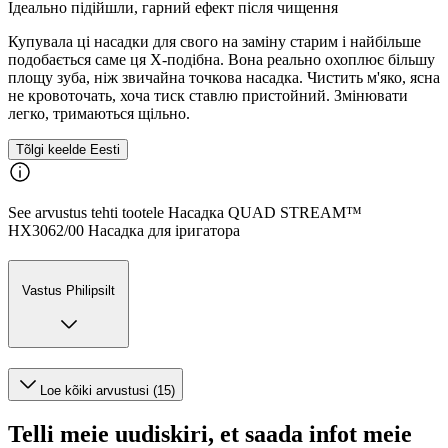
Ідеально підійшли, гарний ефект після чищення
Купувала ці насадки для свого на заміну старим і найбільше
подобається саме ця X-подібна. Вона реально охоплює більшу
площу зуба, ніж звичайна точкова насадка. Чистить м'яко, ясна
не кровоточать, хоча тиск ставлю пристойний. Змінювати
легко, тримаються щільно.
Tõlgi keelde Eesti
See arvustus tehti tootele Насадка QUAD STREAM™
HX3062/00 Насадка для іригатора
Vastus Philipsilt
Loe kõiki arvustusi (15)
Telli meie uudiskiri, et saada infot meie