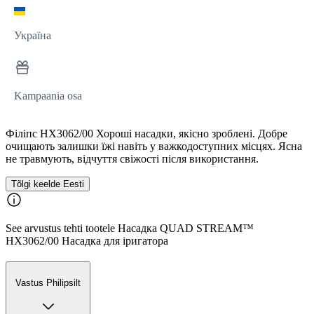
Україна
Kampaania osa
Філіпс HX3062/00 Хороші насадки, якісно зроблені. Добре
очищають залишки їжі навіть у важкодоступних місцях. Ясна
не травмують, відчуття свіжості після використання.
Tõlgi keelde Eesti
See arvustus tehti tootele Насадка QUAD STREAM™
HX3062/00 Насадка для іригатора
Vastus Philipsilt