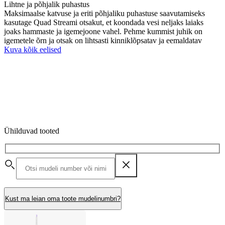
Lihtne ja põhjalik puhastus
Maksimaalse katvuse ja eriti põhjaliku puhastuse saavutamiseks
kasutage Quad Streami otsakut, et koondada vesi neljaks laiaks
joaks hammaste ja igemejoone vahel. Pehme kummist juhik on
igemetele õrn ja otsak on lihtsasti kinniklõpsatav ja eemaldatav
Kuva kõik eelised
Ühilduvad tooted
Kust ma leian oma toote mudelinumbri?