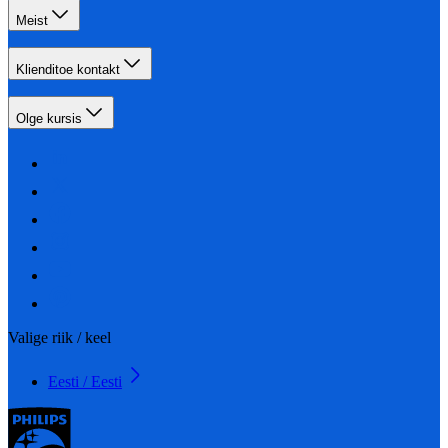
Meist
Klienditoe kontakt
Olge kursis
Valige riik / keel
Eesti / Eesti