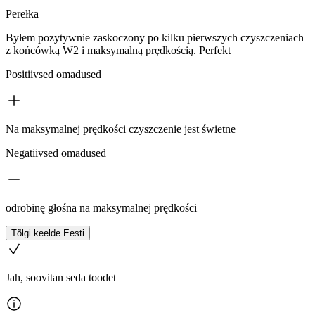
Perełka
Byłem pozytywnie zaskoczony po kilku pierwszych czyszczeniach
z końcówką W2 i maksymalną prędkością. Perfekt
Positiivsed omadused
Na maksymalnej prędkości czyszczenie jest świetne
Negatiivsed omadused
odrobinę głośna na maksymalnej prędkości
Tõlgi keelde Eesti
Jah, soovitan seda toodet