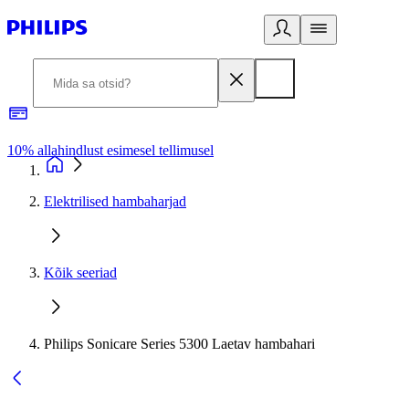
10% allahindlust esimesel tellimusel
3
Elektrilised hambaharjad
Kõik seeriad
Philips Sonicare Series 5300 Laetav hambahari