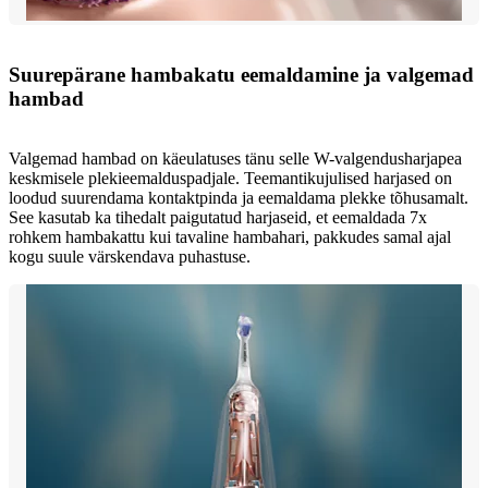
Suurepärane hambakatu eemaldamine ja valgemad
hambad
Valgemad hambad on käeulatuses tänu selle W-valgendusharjapea
keskmisele plekieemalduspadjale. Teemantikujulised harjased on
loodud suurendama kontaktpinda ja eemaldama plekke tõhusamalt.
See kasutab ka tihedalt paigutatud harjaseid, et eemaldada 7x
rohkem hambakattu kui tavaline hambahari, pakkudes samal ajal
kogu suule värskendava puhastuse.