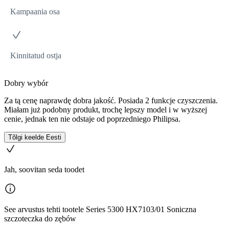
Kampaania osa
Kinnitatud ostja
Dobry wybór
Za tą cenę naprawdę dobra jakość. Posiada 2 funkcje czyszczenia.
Miałam już podobny produkt, trochę lepszy model i w wyższej
cenie, jednak ten nie odstaje od poprzedniego Philipsa.
Tõlgi keelde Eesti
Jah, soovitan seda toodet
See arvustus tehti tootele Series 5300 HX7103/01 Soniczna
szczoteczka do zębów