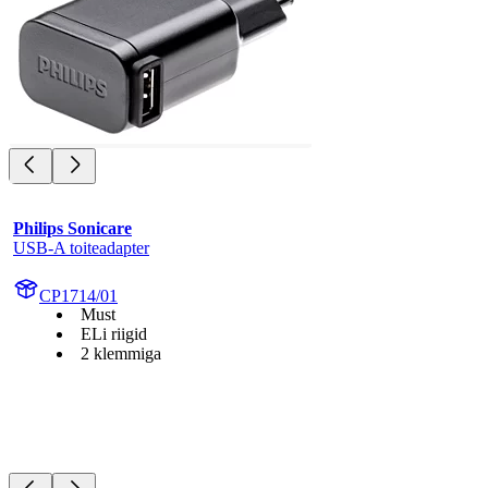
Philips Sonicare
USB-A toiteadapter
CP1714/01
Must
ELi riigid
2 klemmiga