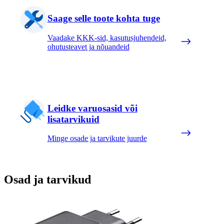
Saage selle toote kohta tuge
Vaadake KKK-sid, kasutusjuhendeid,
ohutusteavet ja nõuandeid
Leidke varuosasid või
lisatarvikuid
Minge osade ja tarvikute juurde
Osad ja tarvikud