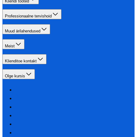
Kliendi tooted
Professionaalne tervishoid
Muud ärilahendused
Meist
Klienditoe kontakt
Olge kursis