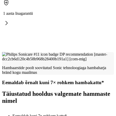
1 aasta lisagarantii
Hambaarstide poolt soovitatud Sonic tehnoloogiaga hambaharja
bränd kogu maailmas
Eemaldab õrnalt kuni 7× rohkem hambakattu*
Täiustatud hooldus valgemate hammaste
nimel
Eemaldab kuni 7x rohkem kattu*