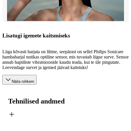
Lisatugi igemete kaitsmiseks
Liiga kõvasti harjata on lihtne, seepärast on sellel Philips Sonicare
hambaharjal nutikas optiline sensor, mis tuvastab liigse surve. Sensor
annab haptiliste vibratsioonide kaudu teada, kui te üle pingutate.
Leevendage survet ja igemed jäävad kaitstuks!
Näita rohkem
Tehnilised andmed