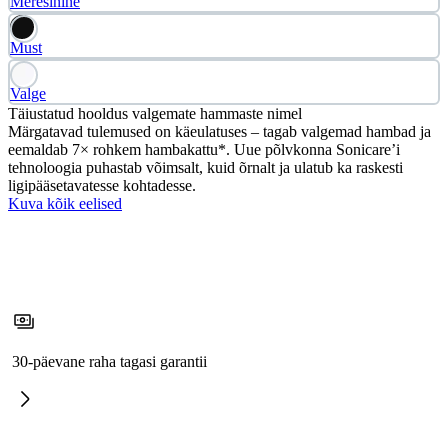
Meresinine
Must
Valge
Täiustatud hooldus valgemate hammaste nimel
Märgatavad tulemused on käeulatuses – tagab valgemad hambad ja
eemaldab 7× rohkem hambakattu*. Uue põlvkonna Sonicare’i
tehnoloogia puhastab võimsalt, kuid õrnalt ja ulatub ka raskesti
ligipääsetavatesse kohtadesse.
Kuva kõik eelised
30-päevane raha tagasi garantii