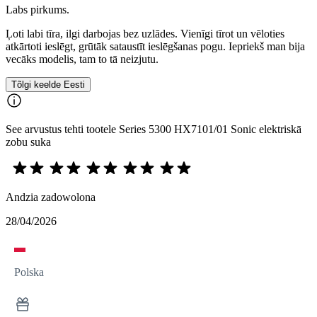
Labs pirkums.
Ļoti labi tīra, ilgi darbojas bez uzlādes. Vienīgi tīrot un vēloties
atkārtoti ieslēgt, grūtāk sataustīt ieslēgšanas pogu. Iepriekš man bija
vecāks modelis, tam to tā neizjutu.
Tõlgi keelde Eesti
See arvustus tehti tootele Series 5300 HX7101/01 Sonic elektriskā
zobu suka
Andzia zadowolona
28/04/2026
Polska