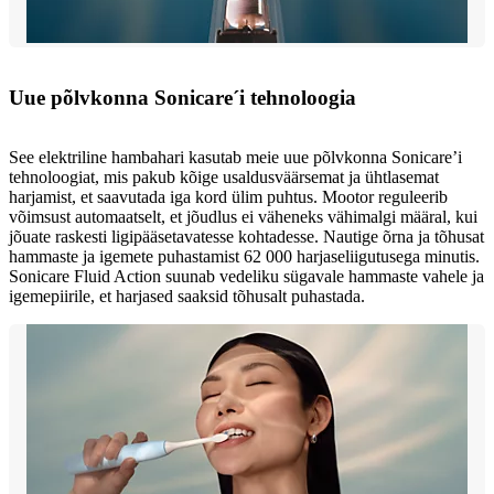
Uue põlvkonna Sonicare´i tehnoloogia
See elektriline hambahari kasutab meie uue põlvkonna Sonicare’i
tehnoloogiat, mis pakub kõige usaldusväärsemat ja ühtlasemat
harjamist, et saavutada iga kord ülim puhtus. Mootor reguleerib
võimsust automaatselt, et jõudlus ei väheneks vähimalgi määral, kui
jõuate raskesti ligipääsetavatesse kohtadesse. Nautige õrna ja tõhusat
hammaste ja igemete puhastamist 62 000 harjaseliigutusega minutis.
Sonicare Fluid Action suunab vedeliku sügavale hammaste vahele ja
igemepiirile, et harjased saaksid tõhusalt puhastada.