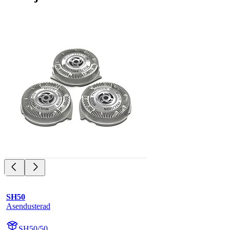
SH50
Asendusterad
SH50/50