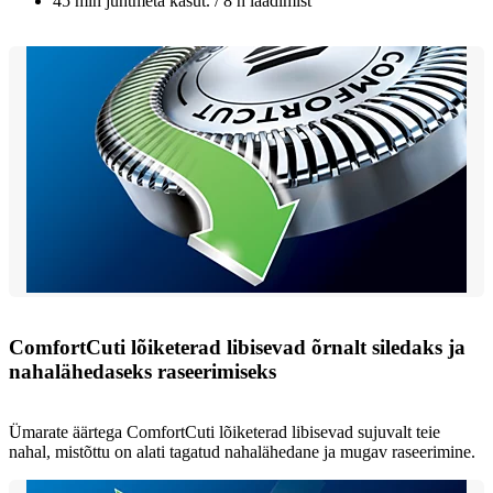
45 min juhtmeta kasut. / 8 h laadimist
ComfortCuti lõiketerad libisevad õrnalt siledaks ja
nahalähedaseks raseerimiseks
Ümarate äärtega ComfortCuti lõiketerad libisevad sujuvalt teie
nahal, mistõttu on alati tagatud nahalähedane ja mugav raseerimine.