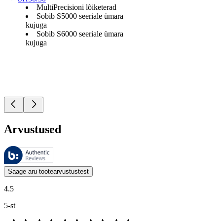
MultiPrecisioni lõiketerad
Sobib S5000 seeriale ümara
kujuga
Sobib S6000 seeriale ümara
kujuga
Arvustused
Neid arvustusi haldab Bazaarvoice ja need vastavad Bazaarvoice’i auten
Kliendi arvamused toodete ja tärnihinnangute kujul on kasulikud kõigile
Saage aru tootearvustustest
4.5
5-st