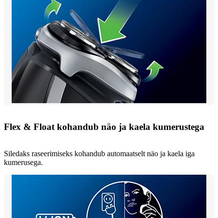
Flex & Float kohandub näo ja kaela kumerustega
Siledaks raseerimiseks kohandub automaatselt näo ja kaela iga
kumerusega.