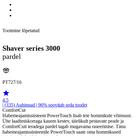
Tootmine lõpetatud
Shaver series 3000
pardel
PT727/16
4.5
| (335)
Auhinnad
| 96% soovitab seda toodet
ComfortCut
Habemeajamissüsteem PowerTouch lisab teie hommikule võimsust.
Ühe laadimiskorraga kauem kestev, täielikult pestavate peade ja
ComfortCuti teradega pardel tagab mugavama raseerimise. Tänu
habemeajamissüsteemile PowerTouch saate oma hommikused