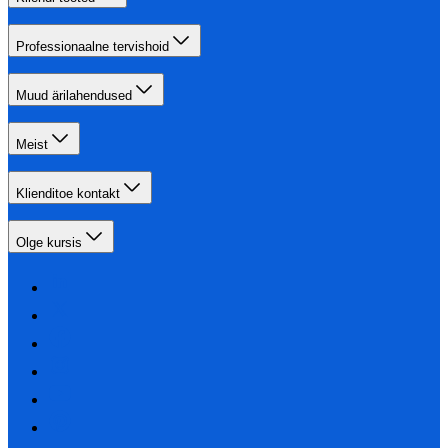
Professionaalne tervishoid
Muud ärilahendused
Meist
Klienditoe kontakt
Olge kursis