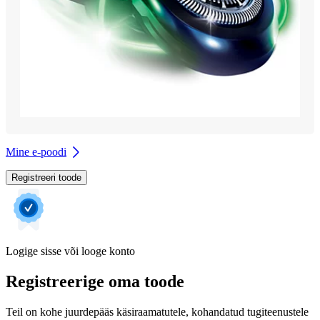
Mine e-poodi
Registreeri toode
Logige sisse või looge konto
Registreerige oma toode
Teil on kohe juurdepääs käsiraamatutele, kohandatud tugiteenustele