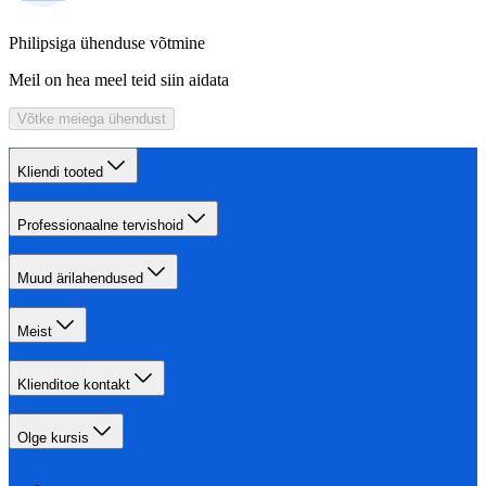
Philipsiga ühenduse võtmine
Meil on hea meel teid siin aidata
Võtke meiega ühendust
Kliendi tooted
Professionaalne tervishoid
Muud ärilahendused
Meist
Klienditoe kontakt
Olge kursis