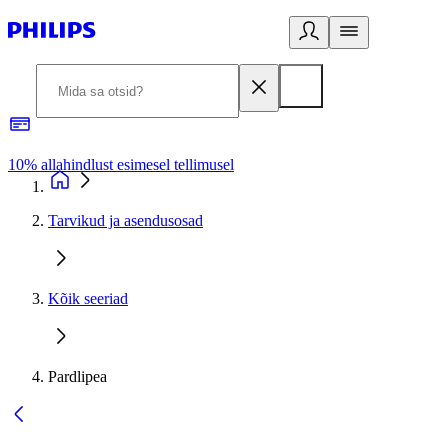
10% allahindlust esimesel tellimusel
3
Tarvikud ja asendusosad
Kõik seeriad
Pardlipea