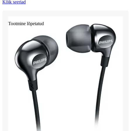
Kõik seeriad
Tootmine lõpetatud