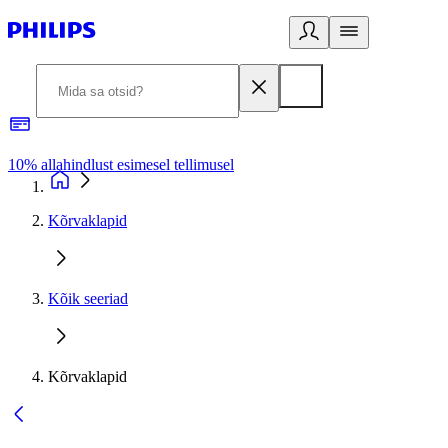
10% allahindlust esimesel tellimusel
3
Kõrvaklapid
Kõik seeriad
Kõrvaklapid