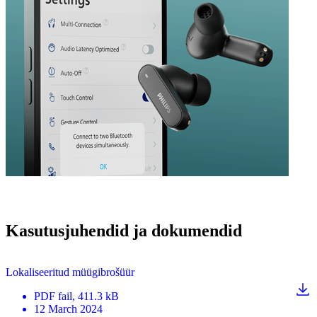
Kasutusjuhendid ja dokumendid
Lokaliseeritud müügibrošüür
PDF
fail
, 411.3 kB
12 March 2024