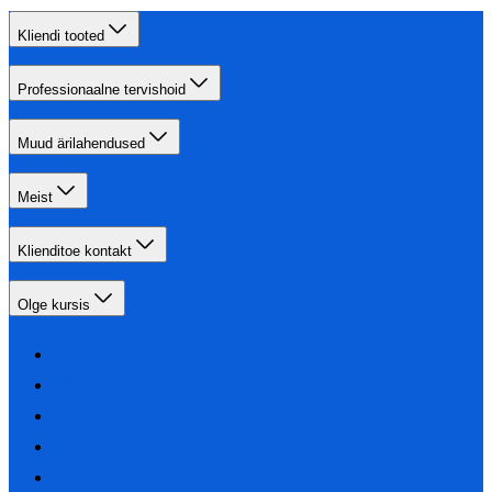
Kliendi tooted
Professionaalne tervishoid
Muud ärilahendused
Meist
Klienditoe kontakt
Olge kursis