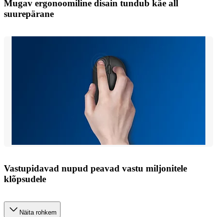
Mugav ergonoomiline disain tundub käe all
suurepärane
Vastupidavad nupud peavad vastu miljonitele
klõpsudele
Näita rohkem