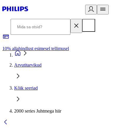
10% allahindlust esimesel tellimusel
3
Arvutitarvikud
Kõik seeriad
2000 series Juhtmega hiir