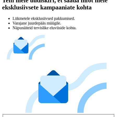
Telli meie uudiskiri, et saada infot meie
eksklusiivsete kampaaniate kohta
Liikmetele eksklusiivsed pakkumised.
Varajane juurdepääs müügile.
Näpunäiteid tervislike eluviiside kohta.