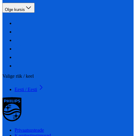
Olge kursis
Valige riik / keel
Eesti / Eesti
Privaatsusteade
Kasutustingimused