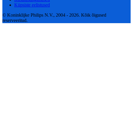
Küpsiste eelistused
© Koninklijke Philips N.V., 2004 - 2026. Kõik õigused
reserveeritud.