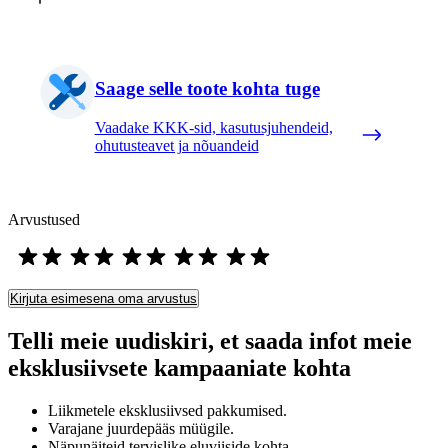
Saage selle toote kohta tuge
Vaadake KKK-sid, kasutusjuhendeid,
ohutusteavet ja nõuandeid
Arvustused
Kirjuta esimesena oma arvustus
Telli meie uudiskiri, et saada infot meie
eksklusiivsete kampaaniate kohta
Liikmetele eksklusiivsed pakkumised.
Varajane juurdepääs müügile.
Näpunäiteid tervislike eluviiside kohta.