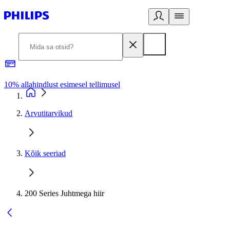
10% allahindlust esimesel tellimusel
3
Arvutitarvikud
Kõik seeriad
200 Series Juhtmega hiir