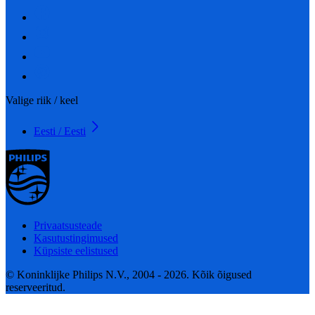
Valige riik / keel
Eesti / Eesti
Privaatsusteade
Kasutustingimused
Küpsiste eelistused
© Koninklijke Philips N.V., 2004 - 2026. Kõik õigused
reserveeritud.