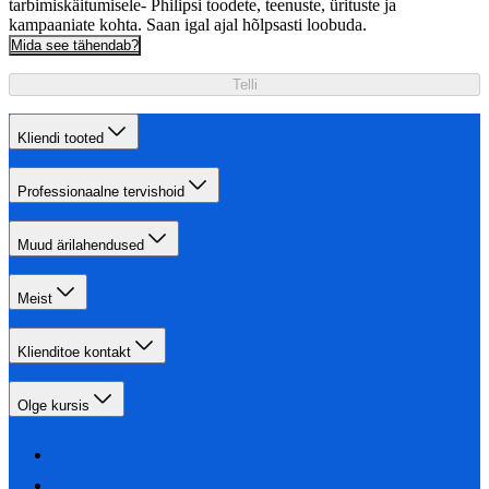
tarbimiskäitumisele- Philipsi toodete, teenuste, ürituste ja
kampaaniate kohta. Saan igal ajal hõlpsasti loobuda.
Mida see tähendab?
Telli
Kliendi tooted
Professionaalne tervishoid
Muud ärilahendused
Meist
Klienditoe kontakt
Olge kursis