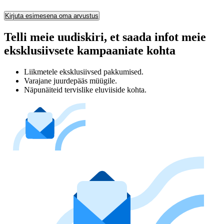
Kirjuta esimesena oma arvustus
Telli meie uudiskiri, et saada infot meie
eksklusiivsete kampaaniate kohta
Liikmetele eksklusiivsed pakkumised.
Varajane juurdepääs müügile.
Näpunäiteid tervislike eluviiside kohta.