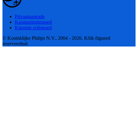
Privaatsusteade
Kasutustingimused
Küpsiste eelistused
© Koninklijke Philips N.V., 2004 - 2026. Kõik õigused
reserveeritud.