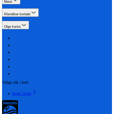
Meist
Klienditoe kontakt
Olge kursis
Valige riik / keel
Eesti / Eesti