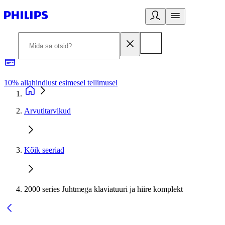
10% allahindlust esimesel tellimusel
3
Arvutitarvikud
Kõik seeriad
2000 series Juhtmega klaviatuuri ja hiire komplekt