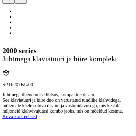
2000 series
Juhtmega klaviatuuri ja hiire komplekt
SPT6207BL/00
Juhtmega ühendamise lihtsus, kompaktne disain
See klaviatuuri ja hiire duo on varustatud tundlike klahvidega,
mõlemale käele sobiva disaini ja vastupidavusega, mis kestab
miljoneid klahvivajutusi kombo jaoks, mis on mõeldud kestma.
Kuva kõik eelised