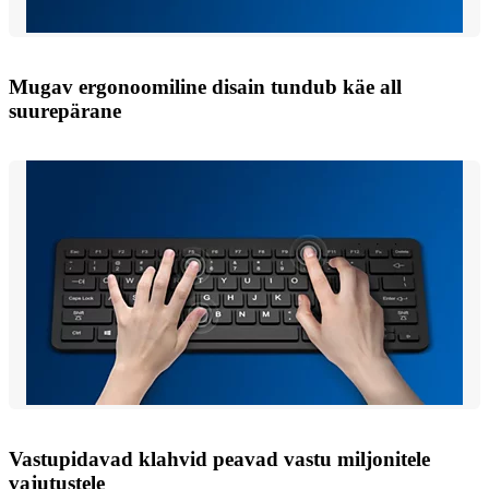
Mugav ergonoomiline disain tundub käe all
suurepärane
Vastupidavad klahvid peavad vastu miljonitele
vajutustele