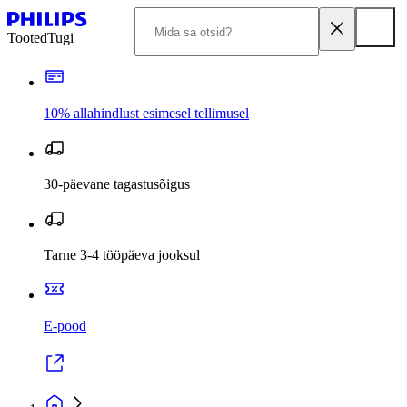
Tooted
Tugi
10% allahindlust esimesel tellimusel
30-päevane tagastusõigus
Tarne 3-4 tööpäeva jooksul
E-pood