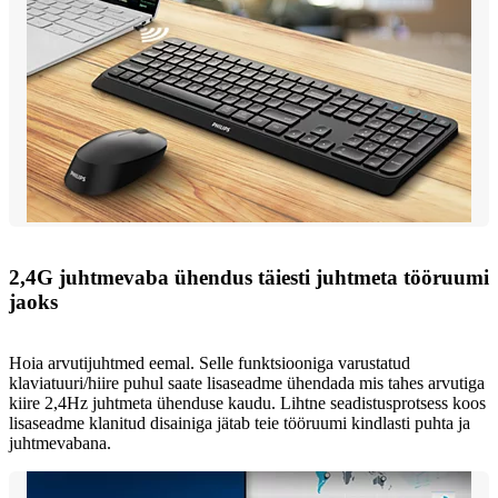
2,4G juhtmevaba ühendus täiesti juhtmeta tööruumi
jaoks
Hoia arvutijuhtmed eemal. Selle funktsiooniga varustatud
klaviatuuri/hiire puhul saate lisaseadme ühendada mis tahes arvutiga
kiire 2,4Hz juhtmeta ühenduse kaudu. Lihtne seadistusprotsess koos
lisaseadme klanitud disainiga jätab teie tööruumi kindlasti puhta ja
juhtmevabana.