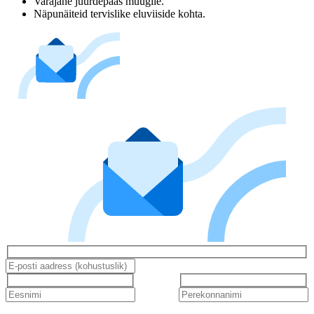
Varajane juurdepääs müügile.
Näpunäiteid tervislike eluviiside kohta.