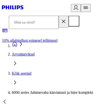
10% allahindlust esimesel tellimusel
3
Arvutitarvikud
Kõik seeriad
6000 series Juhtmevaba klaviatuuri ja hiire komplekt