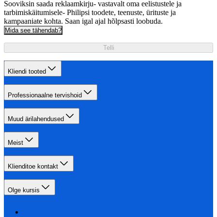
Sooviksin saada reklaamkirju- vastavalt oma eelistustele ja
tarbimiskäitumisele- Philipsi toodete, teenuste, ürituste ja
kampaaniate kohta. Saan igal ajal hõlpsasti loobuda.
Mida see tähendab?
Telli
Kliendi tooted
Professionaalne tervishoid
Muud ärilahendused
Meist
Klienditoe kontakt
Olge kursis