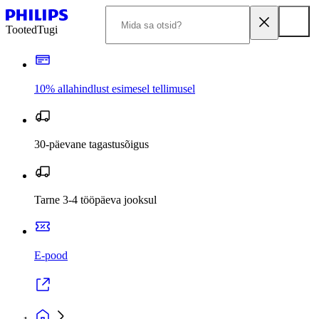
Tooted
Tugi
10% allahindlust esimesel tellimusel
30-päevane tagastusõigus
Tarne 3-4 tööpäeva jooksul
E-pood