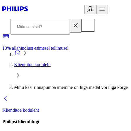
10% allahindlust esimesel tellimusel
3
Klienditoe koduleht
Minu käsi-rinnapumba imemine on liiga madal või liiga kõrge
Klienditoe koduleht
Philipsi klienditugi