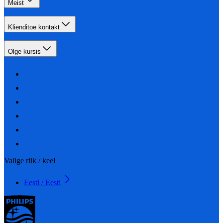
Meist
Klienditoe kontakt
Olge kursis
Valige riik / keel
Eesti / Eesti