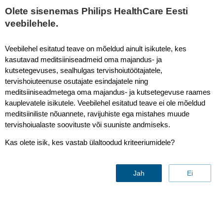
Olete sisenemas Philips HealthCare Eesti
veebilehele.
Value Calculator Smartpath Catalyst
Veebilehel esitatud teave on mõeldud ainult isikutele, kes
kasutavad meditsiiniseadmeid oma majandus- ja
kutsetegevuses, sealhulgas tervishoiutöötajatele,
tervishoiuteenuse osutajate esindajatele ning
meditsiiniseadmetega oma majandus- ja kutsetegevuse raames
kauplevatele isikutele. Veebilehel esitatud teave ei ole mõeldud
meditsiiniliste nõuannete, ravijuhiste ega mistahes muude
tervishoiualaste soovituste või suuniste andmiseks.
Kas olete isik, kes vastab ülaltoodud kriteeriumidele?
Jah
Ei
Value Advisor