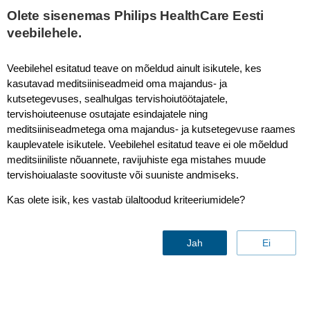
This page is also available in
United States (English)
Olete sisenemas Philips HealthCare Eesti
veebilehele.
Veebilehel esitatud teave on mõeldud ainult isikutele, kes
kasutavad meditsiiniseadmeid oma majandus- ja
Mother & Child Care
kutsetegevuses, sealhulgas tervishoiutöötajatele,
tervishoiuteenuse osutajate esindajatele ning
meditsiiniseadmetega oma majandus- ja kutsetegevuse raames
kauplevatele isikutele. Veebilehel esitatud teave ei ole mõeldud
meditsiiniliste nõuannete, ravijuhiste ega mistahes muude
tervishoiualaste soovituste või suuniste andmiseks.
Kas olete isik, kes vastab ülaltoodud kriteeriumidele?
Unbound bilirubin
– a
predictor of kernicterus
Jah
Ei