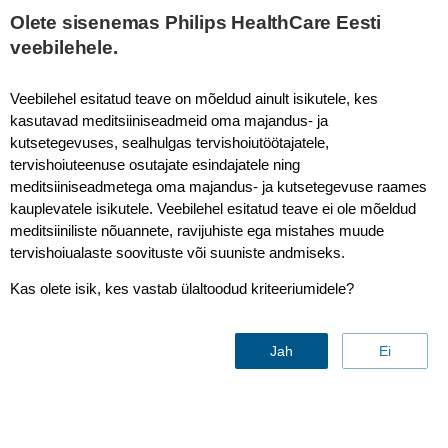
This page is also available in
United States (English)
Olete sisenemas Philips HealthCare Eesti
veebilehele.
Veebilehel esitatud teave on mõeldud ainult isikutele, kes
kasutavad meditsiiniseadmeid oma majandus- ja
kutsetegevuses, sealhulgas tervishoiutöötajatele,
Enabling enhanced
tervishoiuteenuse osutajate esindajatele ning
productivity by
meditsiiniseadmetega oma majandus- ja kutsetegevuse raames
kauplevatele isikutele. Veebilehel esitatud teave ei ole mõeldud
orchestrating radiologist
meditsiiniliste nõuannete, ravijuhiste ega mistahes muude
tervishoiualaste soovituste või suuniste andmiseks.
workflow
Kas olete isik, kes vastab ülaltoodud kriteeriumidele?
By
Philips
Featuring
Campus Bio-Medico University, Rome,
Lazio, Italy
| mai 03, 2024 | 3 min read
Jah
Ei
Case study
Radiology
Enterprise Informatics
Campus Bio-Medico University Hospital, a leading healthcare