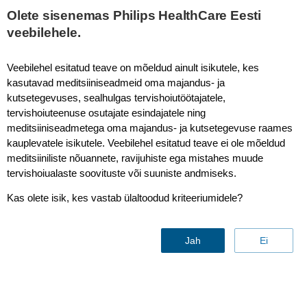
Olete sisenemas Philips HealthCare Eesti
veebilehele.
Veebilehel esitatud teave on mõeldud ainult isikutele, kes
kasutavad meditsiiniseadmeid oma majandus- ja
kutsetegevuses, sealhulgas tervishoiutöötajatele,
tervishoiuteenuse osutajate esindajatele ning
meditsiiniseadmetega oma majandus- ja kutsetegevuse raames
kauplevatele isikutele. Veebilehel esitatud teave ei ole mõeldud
meditsiiniliste nõuannete, ravijuhiste ega mistahes muude
tervishoiualaste soovituste või suuniste andmiseks.
Contact & support
Kas olete isik, kes vastab ülaltoodud kriteeriumidele?
Jah
Ei
Find similar products
Contact us