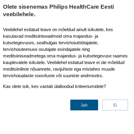
This page is also available in
United States (English)
Olete sisenemas Philips HealthCare Eesti
veebilehele.
Veebilehel esitatud teave on mõeldud ainult isikutele, kes
kasutavad meditsiiniseadmeid oma majandus- ja
Magnetic Resonance
kutsetegevuses, sealhulgas tervishoiutöötajatele,
tervishoiuteenuse osutajate esindajatele ning
meditsiiniseadmetega oma majandus- ja kutsetegevuse raames
kauplevatele isikutele. Veebilehel esitatud teave ei ole mõeldud
meditsiiniliste nõuannete, ravijuhiste ega mistahes muude
tervishoiualaste soovituste või suuniste andmiseks.
Kas olete isik, kes vastab ülaltoodud kriteeriumidele?
Jah
Ei
Philips MR 5300