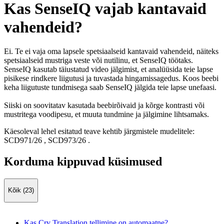
Kas SenseIQ vajab kantavaid
vahendeid?
Ei. Te ei vaja oma lapsele spetsiaalseid kantavaid vahendeid, näiteks
spetsiaalseid mustriga veste või nutilinu, et SenseIQ töötaks.
SenseIQ kasutab täiustatud video jälgimist, et analüüsida teie lapse
pisikese rindkere liigutusi ja tuvastada hingamissagedus. Koos beebi
keha liigutuste tundmisega saab SenseIQ jälgida teie lapse unefaasi.
Siiski on soovitatav kasutada beebirõivaid ja kõrge kontrasti või
mustritega voodipesu, et muuta tundmine ja jälgimine lihtsamaks.
Käesoleval lehel esitatud teave kehtib järgmistele mudelitele:
SCD971/26
,
SCD973/26
.
Korduma kippuvad küsimused
Kõik (23)
Kas Cry Translation tellimine on automaatne?