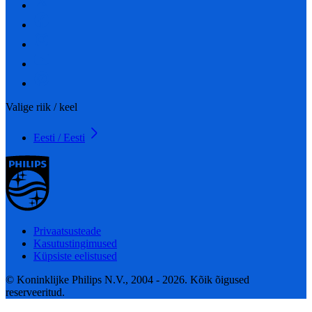
Valige riik / keel
Eesti / Eesti
Privaatsusteade
Kasutustingimused
Küpsiste eelistused
© Koninklijke Philips N.V., 2004 - 2026. Kõik õigused
reserveeritud.