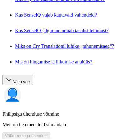
Kas SenseIQ vajab kantavaid vahendeid?
Kas SenseIQ jälgimine nõuab tasulist tellimust?
Miks on Cry Translationil lühike „rahunemisaeg“?
Mis on hingamise ja liikumise analüüs?
Näita veel
Philipsiga ühenduse võtmine
Meil on hea meel teid siin aidata
Võtke meiega ühendust