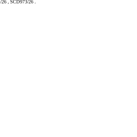
/26
,
SCD973/26
.