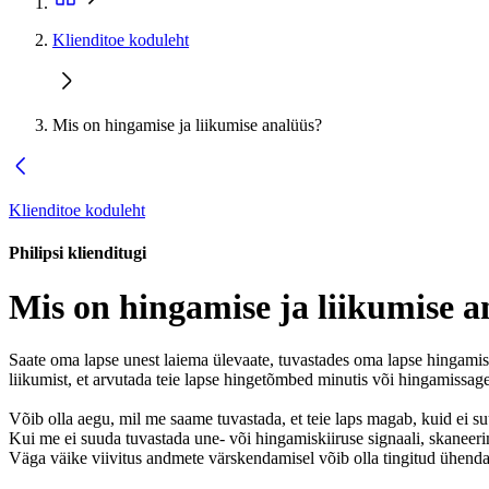
Klienditoe koduleht
Mis on hingamise ja liikumise analüüs?
Klienditoe koduleht
Philipsi klienditugi
Mis on hingamise ja liikumise a
Saate oma lapse unest laiema ülevaate, tuvastades oma lapse hingamise 
liikumist, et arvutada teie lapse hingetõmbed minutis või hingamissag
Võib olla aegu, mil me saame tuvastada, et teie laps magab, kuid ei su
Kui me ei suuda tuvastada une- või hingamiskiiruse signaali, skaneerime
Väga väike viivitus andmete värskendamisel võib olla tingitud ühenda