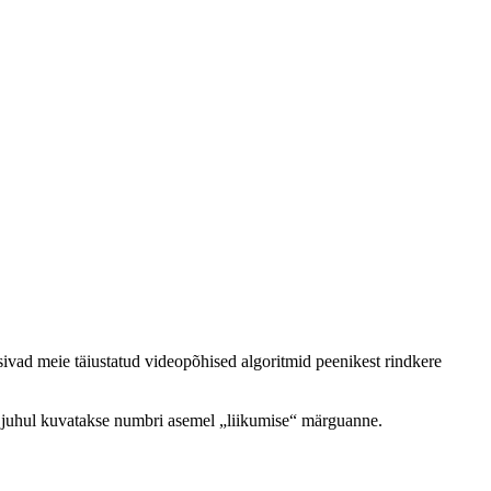
üsivad meie täiustatud videopõhised algoritmid peenikest rindkere
sel juhul kuvatakse numbri asemel „liikumise“ märguanne.