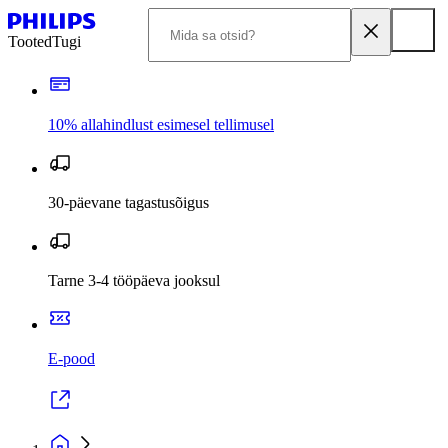
Tooted
Tugi
10% allahindlust esimesel tellimusel
30-päevane tagastusõigus
Tarne 3-4 tööpäeva jooksul
E-pood