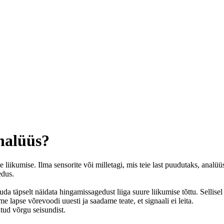
nalüüs?
liikumise. Ilma sensorite või milletagi, mis teie last puudutaks, analü
edus.
uda täpselt näidata hingamissagedust liiga suure liikumise tõttu. Selli
 lapse võrevoodi uuesti ja saadame teate, et signaali ei leita.
tud võrgu seisundist.