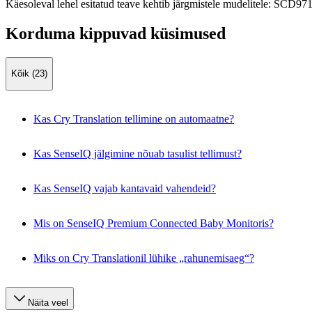
Käesoleval lehel esitatud teave kehtib järgmistele mudelitele:
SCD971
Korduma kippuvad küsimused
Kõik (23)
Kas Cry Translation tellimine on automaatne?
Kas SenseIQ jälgimine nõuab tasulist tellimust?
Kas SenseIQ vajab kantavaid vahendeid?
Mis on SenseIQ Premium Connected Baby Monitoris?
Miks on Cry Translationil lühike „rahunemisaeg“?
Näita veel