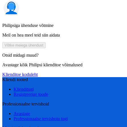
Philipsiga ühenduse võtmine
Meil on hea meel teid siin aidata
Võtke meiega ühendust
Otsid midagi muud?
Avastage kõik Philipsi klienditoe võimalused
Klienditoe koduleht
Kliendi tooted
Klienditugi
Registreerige toode
Professionaalne tervishoid
Avastage
Professionaalse tervishoiu tugi