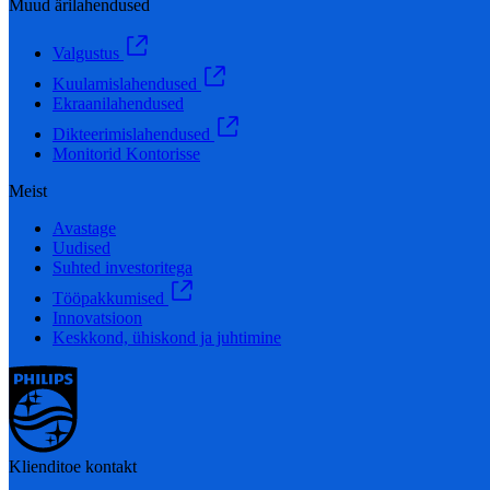
Muud ärilahendused
Valgustus
Kuulamislahendused
Ekraanilahendused
Dikteerimislahendused
Monitorid Kontorisse
Meist
Avastage
Uudised
Suhted investoritega
Tööpakkumised
Innovatsioon
Keskkond, ühiskond ja juhtimine
Klienditoe kontakt