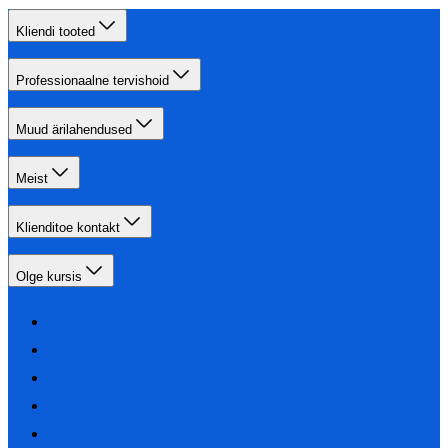
Kliendi tooted
Professionaalne tervishoid
Muud ärilahendused
Meist
Klienditoe kontakt
Olge kursis