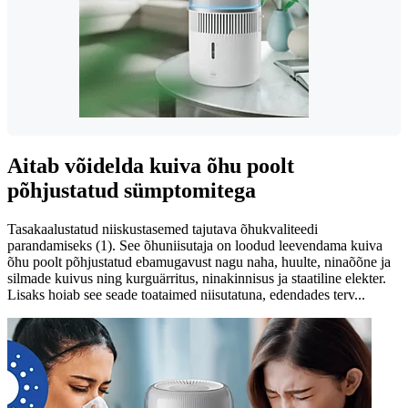
Aitab võidelda kuiva õhu poolt
põhjustatud sümptomitega
Tasakaalustatud niiskustasemed tajutava õhukvaliteedi
parandamiseks (1). See õhuniisutaja on loodud leevendama kuiva
õhu poolt põhjustatud ebamugavust nagu naha, huulte, ninaõõne ja
silmade kuivus ning kurguärritus, ninakinnisus ja staatiline elekter.
Lisaks hoiab see seade toataimed niisutatuna, edendades terv...