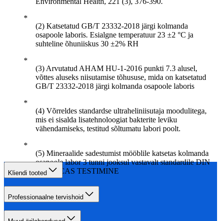
Environmental Health, 221 (3), 376-390.
(2) Katsetatud GB/T 23332-2018 järgi kolmanda
osapoole laboris. Esialgne temperatuur 23 ±2 °C ja
suhteline õhuniiskus 30 ±2% RH
(3) Arvutatud AHAM HU-1-2016 punkti 7.3 alusel,
võttes aluseks niisutamise tõhususe, mida on katsetatud
GB/T 23332-2018 järgi kolmanda osapoole laboris
(4) Võrreldes standardse ultraheliniisutaja moodulitega,
mis ei sisalda lisatehnoloogiat bakterite leviku
vähendamiseks, testitud sõltumatu labori poolt.
(5) Mineraalide sadestumist mööblile katsetas kolmanda
osapoole labor 3 tunni jooksul vastavalt standardile DIN
44973, CAS TESTIMINE
Kliendi tooted
Professionaalne tervishoid