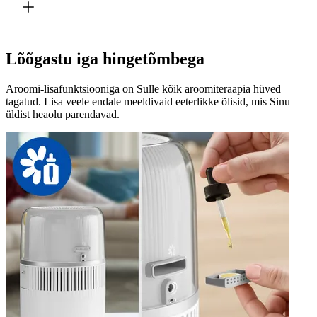
Lõõgastu iga hingetõmbega
Aroomi-lisafunktsiooniga on Sulle kõik aroomiteraapia hüved
tagatud. Lisa veele endale meeldivaid eeterlikke õlisid, mis Sinu
üldist heaolu parendavad.​