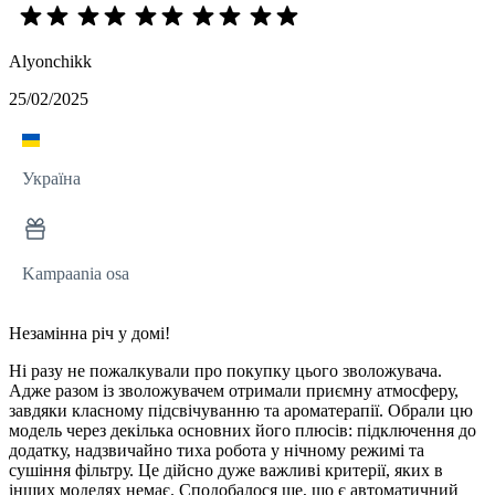
Alyonchikk
25/02/2025
Україна
Kampaania osa
Незамінна річ у домі!
Ні разу не пожалкували про покупку цього зволожувача.
Адже разом із зволожувачем отримали приємну атмосферу,
завдяки класному підсвічуванню та ароматерапії. Обрали цю
модель через декілька основних його плюсів: підключення до
додатку, надзвичайно тиха робота у нічному режимі та
сушіння фільтру. Це дійсно дуже важливі критерії, яких в
інших моделях немає. Сподобалося ще, що є автоматичний