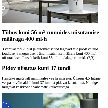
Tõhus kuni 56 m² ruumides niisutamise
määraga 400 ml/h
3 ventilaatori kiirust ja automaatsätted tagavad teie poolt valitud
jõudluse ja mugavuse. Tänu niisutamise määrale kuni 400 ml/h
niisutatakse tõhusalt kõik kuni 56 m² pindalaga ruumid. (2,3)
Pidev niisutus kuni 37 tundi
Hingake mugavalt minimaalse vee lisamisega. Ülisuur 4,5 liitrine
veepaak võimaldab kuni 37 tunnist pidevat kasutamist. Nautige
mugavat keskkonda vähemate katkestustega.