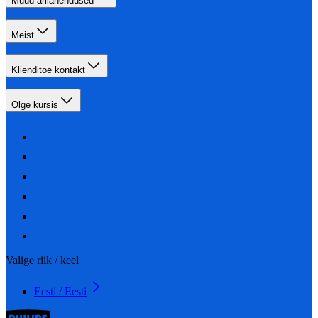
Muud ärilahendused
Meist
Klienditoe kontakt
Olge kursis
Valige riik / keel
Eesti / Eesti