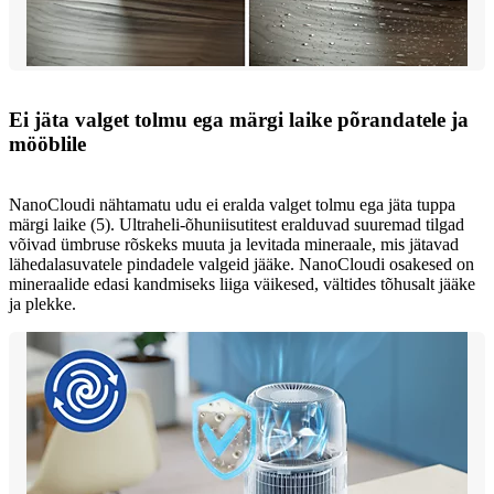
Ei jäta valget tolmu ega märgi laike põrandatele ja
mööblile
NanoCloudi nähtamatu udu ei eralda valget tolmu ega jäta tuppa
märgi laike (5). Ultraheli-õhuniisutitest eralduvad suuremad tilgad
võivad ümbruse rõskeks muuta ja levitada mineraale, mis jätavad
lähedalasuvatele pindadele valgeid jääke. NanoCloudi osakesed on
mineraalide edasi kandmiseks liiga väikesed, vältides tõhusalt jääke
ja plekke.