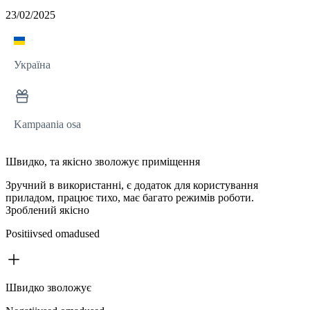
23/02/2025
Україна
Kampaania osa
Швидко, та якісно зволожує приміщення
Зручний в використанні, є додаток для користування
приладом, працює тихо, має багато режимів роботи.
Зроблений якісно
Positiivsed omadused
Швидко зволожує