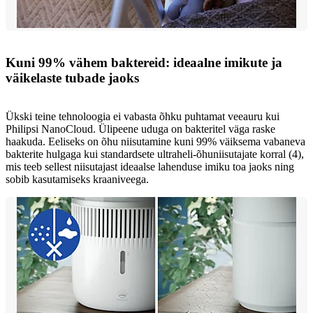
Kuni 99% vähem baktereid: ideaalne imikute ja
väikelaste tubade jaoks
Ükski teine tehnoloogia ei vabasta õhku puhtamat veeauru kui
Philipsi NanoCloud. Ülipeene uduga on bakteritel väga raske
haakuda. Eeliseks on õhu niisutamine kuni 99% väiksema vabaneva
bakterite hulgaga kui standardsete ultraheli-õhuniisutajate korral (4),
mis teeb sellest niisutajast ideaalse lahenduse imiku toa jaoks ning
sobib kasutamiseks kraaniveega.