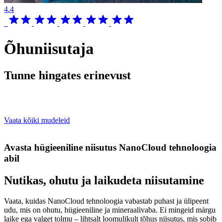
4.4
Õhuniisutaja
Tunne hingates erinevust
Vaata kõiki mudeleid
Avasta hügieeniline niisutus NanoCloud tehnoloogia
abil​
Nutikas, ohutu ja laikudeta niisutamine
Vaata, kuidas NanoCloud tehnoloogia vabastab puhast ja ülipeent
udu, mis on ohutu, hügieeniline ja mineraalivaba. Ei mingeid märgu
laike ega valget tolmu – lihtsalt loomulikult tõhus niisutus, mis sobib