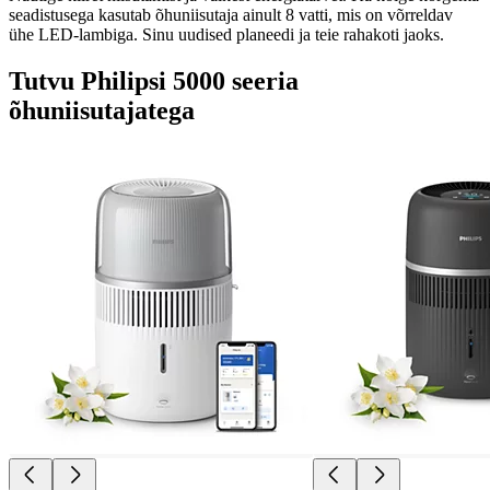
seadistusega kasutab õhuniisutaja ainult 8 vatti, mis on võrreldav
ühe LED-lambiga. Sinu uudised planeedi ja teie rahakoti jaoks.
Tutvu Philipsi 5000 seeria
õhuniisutajatega​