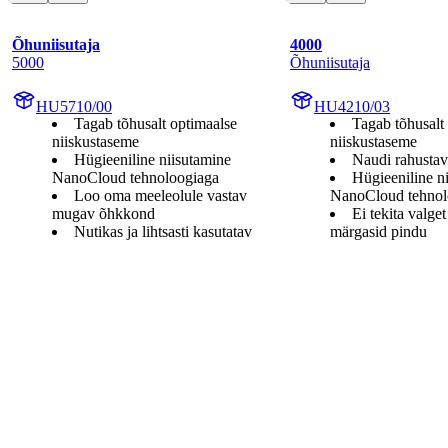
Õhuniisutaja
4000
5000
Õhuniisutaja
HU5710/00
HU4210/03
Tagab tõhusalt optimaalse
Tagab tõhusalt
niiskustaseme
niiskustaseme
Hügieeniline niisutamine
Naudi rahustav
NanoCloud tehnoloogiaga
Hügieeniline n
Loo oma meeleolule vastav
NanoCloud tehnol
mugav õhkkond
Ei tekita valge
Nutikas ja lihtsasti kasutatav
märgasid pindu