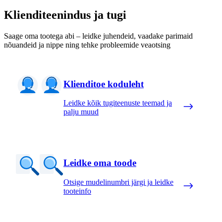
Klienditeenindus ja tugi
Saage oma tootega abi – leidke juhendeid, vaadake parimaid
nõuandeid ja nippe ning tehke probleemide veaotsing
Klienditoe koduleht
Leidke kõik tugiteenuste teemad ja
palju muud
Leidke oma toode
Otsige mudelinumbri järgi ja leidke
tooteinfo