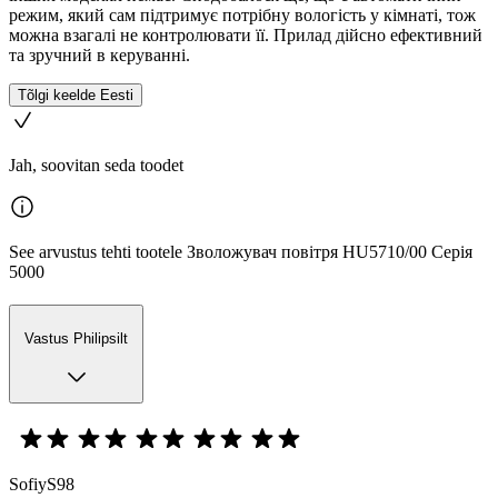
режим, який сам підтримує потрібну вологість у кімнаті, тож
можна взагалі не контролювати її. Прилад дійсно ефективний
та зручний в керуванні.
Tõlgi keelde Eesti
Jah, soovitan seda toodet
See arvustus tehti tootele Зволожувач повітря HU5710/00 Серія
5000
Vastus Philipsilt
SofiyS98