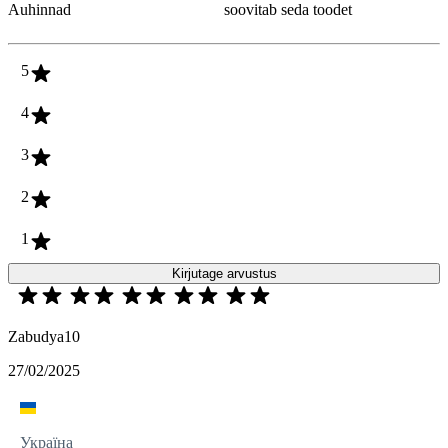
Auhinnad
soovitab seda toodet
5
4
3
2
1
Kirjutage arvustus
Zabudya10
27/02/2025
Україна