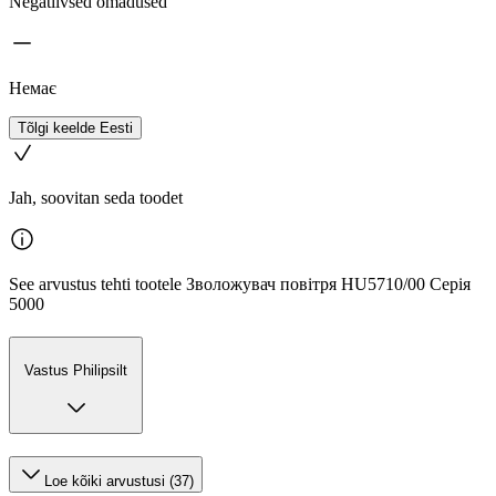
Negatiivsed omadused
Немає
Tõlgi keelde Eesti
Jah, soovitan seda toodet
See arvustus tehti tootele Зволожувач повітря HU5710/00 Серія
5000
Vastus Philipsilt
Loe kõiki arvustusi (37)