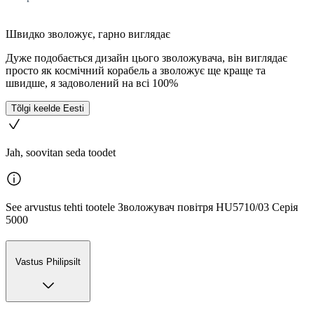
Швидко зволожує, гарно виглядає
Дуже подобається дизайн цього зволожувача, він виглядає
просто як космічний корабель а зволожує ще краще та
швидше, я задоволений на всі 100%
Tõlgi keelde Eesti
Jah, soovitan seda toodet
See arvustus tehti tootele Зволожувач повітря HU5710/03 Серія
5000
Vastus Philipsilt