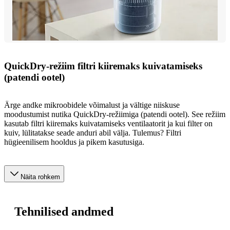
QuickDry-režiim filtri kiiremaks kuivatamiseks
(patendi ootel)
Ärge andke mikroobidele võimalust ja vältige niiskuse
moodustumist nutika QuickDry-režiimiga (patendi ootel). See režiim
kasutab filtri kiiremaks kuivatamiseks ventilaatorit ja kui filter on
kuiv, lülitatakse seade anduri abil välja. Tulemus? Filtri
hügieenilisem hooldus ja pikem kasutusiga.
Näita rohkem
Tehnilised andmed