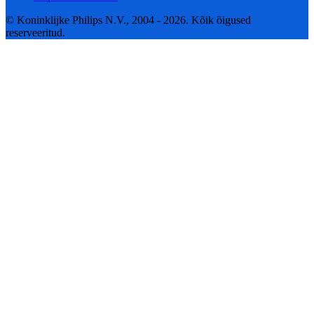
© Koninklijke Philips N.V., 2004 - 2026. Kõik õigused
reserveeritud.