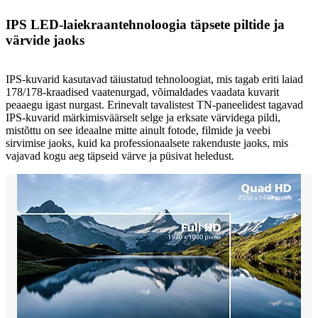
IPS LED-laiekraantehnoloogia täpsete piltide ja
värvide jaoks
IPS-kuvarid kasutavad täiustatud tehnoloogiat, mis tagab eriti laiad
178/178-kraadised vaatenurgad, võimaldades vaadata kuvarit
peaaegu igast nurgast. Erinevalt tavalistest TN-paneelidest tagavad
IPS-kuvarid märkimisväärselt selge ja erksate värvidega pildi,
mistõttu on see ideaalne mitte ainult fotode, filmide ja veebi
sirvimise jaoks, kuid ka professionaalsete rakenduste jaoks, mis
vajavad kogu aeg täpseid värve ja püsivat heledust.