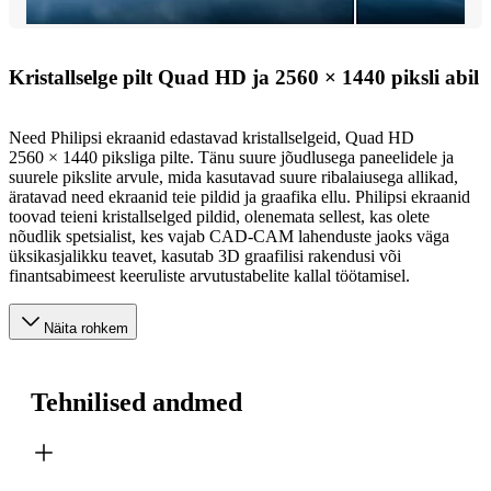
Kristallselge pilt Quad HD ja 2560 × 1440 piksli abil
Need Philipsi ekraanid edastavad kristallselgeid, Quad HD
2560 × 1440 piksliga pilte. Tänu suure jõudlusega paneelidele ja
suurele pikslite arvule, mida kasutavad suure ribalaiusega allikad,
äratavad need ekraanid teie pildid ja graafika ellu. Philipsi ekraanid
toovad teieni kristallselged pildid, olenemata sellest, kas olete
nõudlik spetsialist, kes vajab CAD-CAM lahenduste jaoks väga
üksikasjalikku teavet, kasutab 3D graafilisi rakendusi või
finantsabimeest keeruliste arvutustabelite kallal töötamisel.
Näita rohkem
Tehnilised andmed