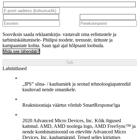
Sooviksin saada reklaamkirju- vastavalt oma eelistustele ja
tarbimiskäitumisele- Philipsi toodete, teenuste, ürituste ja
kampaaniate kohta. Saan igal ajal hõlpsasti loobuda.
Mida see tähendab?
Telli
Lahtiütlused
„IPS” sõna- / kaubamärk ja seotud tehnoloogiapatendid
kuuluvad nende omanikele.
Reaktsiooniaja väärtus võrdub SmartResponse'iga
2020 Advanced Micro Devices, Inc. Kõik õigused
kaitstud. AMD, AMD noolega logo, AMD FreeSync™ ja
nende kombinatsioonid on ettevõtte Advanced Micro
Devices, Inc. kaubamärgid. Teised selles kirjutises