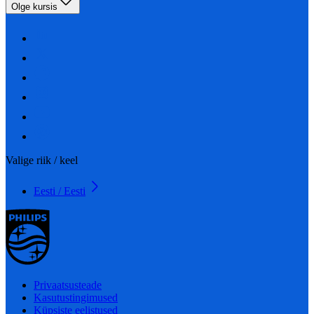
Olge kursis
Valige riik / keel
Eesti / Eesti
Privaatsusteade
Kasutustingimused
Küpsiste eelistused