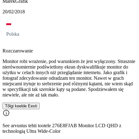
MarekGrafik
20/02/2018
Polska
Rozczarowanie
Monitor robi wrażenie, pod warunkiem że jest wyłączony. Strasznie
nierównomiernie podświetlony ekran dyskwalifikuje monitor do
użytku w celach innych niż przeglądanie internetu. Jako grafik i
fotograf zdecydowanie odradzam ten monitor. Nawet w grach
miejscami irytuje to srebrzenie pod różnymi kątami, nie wiem skąd
w specyfikacji tak szerokie kąty są podane. Spodziewałem się
niewiele, ale nie aż tak mało.
Tõlgi keelde Eesti
See arvustus tehti tootele 276E8FJAB Monitor LCD QHD z
technologią Ultra Wide-Color