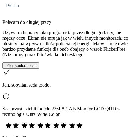
Polska
Polecam do długiej pracy
Używam do pracy jako programista przez długie godziny, nie
męczy oczu. Ekran nie mruga jak w wielu innych monitorach, co
niestety ma wpływ na ilość pobieranej energii. Ma w sumie dwie
bardzo przydatne funkcje dla osób dbający o wzrok FlickerFree
(Nie mruga) oraz filtr światła niebieskiego.
Tõlgi keelde Eesti
Jah, soovitan seda toodet
See arvustus tehti tootele 276E8FJAB Monitor LCD QHD z
technologią Ultra Wide-Color