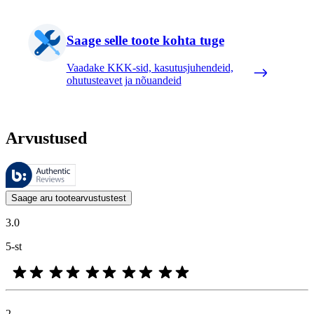
Saage selle toote kohta tuge
Vaadake KKK-sid, kasutusjuhendeid,
ohutusteavet ja nõuandeid
Arvustused
Neid arvustusi haldab Bazaarvoice ja need vastavad Bazaarvoice’i auten
Kliendi arvamused toodete ja tärnihinnangute kujul on kasulikud kõigile
Saage aru tootearvustustest
3.0
5-st
2