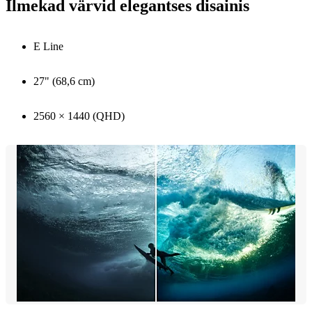
Ilmekad värvid elegantses disainis
E Line
27" (68,6 cm)
2560 × 1440 (QHD)