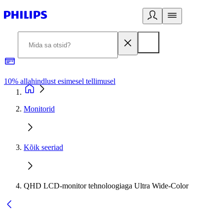
10% allahindlust esimesel tellimusel
3
Monitorid
Kõik seeriad
QHD LCD-monitor tehnoloogiaga Ultra Wide-Color