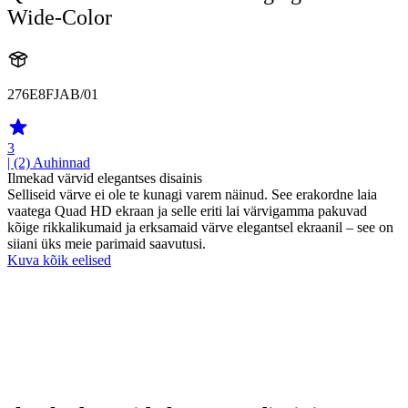
Wide-Color
276E8FJAB/01
3
| (2)
Auhinnad
Ilmekad värvid elegantses disainis
Selliseid värve ei ole te kunagi varem näinud. See erakordne laia
vaatega Quad HD ekraan ja selle eriti lai värvigamma pakuvad
kõige rikkalikumaid ja erksamaid värve elegantsel ekraanil – see on
siiani üks meie parimaid saavutusi.
Kuva kõik eelised