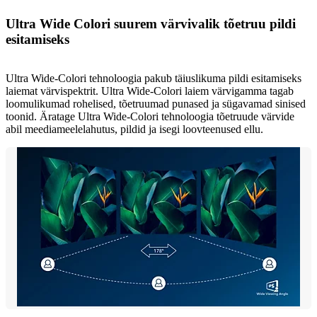
Ultra Wide Colori suurem värvivalik tõetruu pildi
esitamiseks
Ultra Wide-Colori tehnoloogia pakub täiuslikuma pildi esitamiseks
laiemat värvispektrit. Ultra Wide-Colori laiem värvigamma tagab
loomulikumad rohelised, tõetruumad punased ja sügavamad sinised
toonid. Äratage Ultra Wide-Colori tehnoloogia tõetruude värvide
abil meediameelelahutus, pildid ja isegi loovteenused ellu.