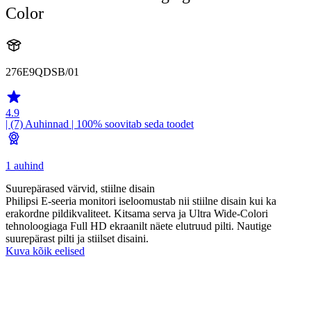
Color
276E9QDSB/01
4.9
| (7)
Auhinnad
| 100% soovitab seda toodet
1 auhind
Suurepärased värvid, stiilne disain
Philipsi E-seeria monitori iseloomustab nii stiilne disain kui ka
erakordne pildikvaliteet. Kitsama serva ja Ultra Wide-Colori
tehnoloogiaga Full HD ekraanilt näete elutruud pilti. Nautige
suurepärast pilti ja stiilset disaini.
Kuva kõik eelised