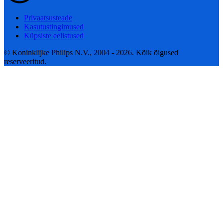
Privaatsusteade
Kasutustingimused
Küpsiste eelistused
© Koninklijke Philips N.V., 2004 - 2026. Kõik õigused
reserveeritud.