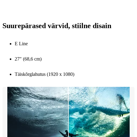
Suurepärased värvid, stiilne disain
E Line
27" (68,6 cm)
Täiskõrglahutus (1920 x 1080)