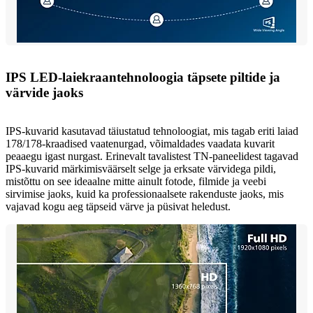
IPS LED-laiekraantehnoloogia täpsete piltide ja
värvide jaoks
IPS-kuvarid kasutavad täiustatud tehnoloogiat, mis tagab eriti laiad
178/178-kraadised vaatenurgad, võimaldades vaadata kuvarit
peaaegu igast nurgast. Erinevalt tavalistest TN-paneelidest tagavad
IPS-kuvarid märkimisväärselt selge ja erksate värvidega pildi,
mistõttu on see ideaalne mitte ainult fotode, filmide ja veebi
sirvimise jaoks, kuid ka professionaalsete rakenduste jaoks, mis
vajavad kogu aeg täpseid värve ja püsivat heledust.