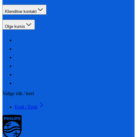
Klienditoe kontakt
Olge kursis
Valige riik / keel
Eesti / Eesti