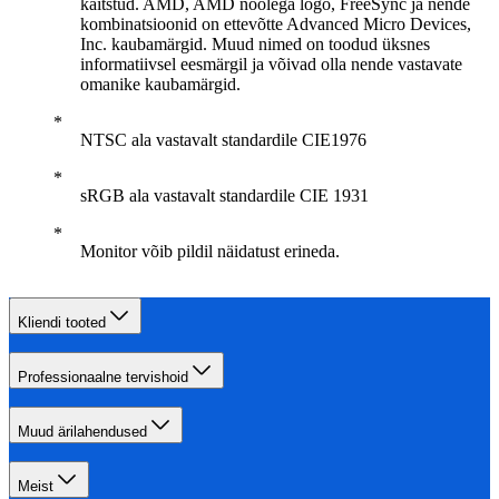
kaitstud. AMD, AMD noolega logo, FreeSync ja nende
kombinatsioonid on ettevõtte Advanced Micro Devices,
Inc. kaubamärgid. Muud nimed on toodud üksnes
informatiivsel eesmärgil ja võivad olla nende vastavate
omanike kaubamärgid.
NTSC ala vastavalt standardile CIE1976
sRGB ala vastavalt standardile CIE 1931
Monitor võib pildil näidatust erineda.
Kliendi tooted
Professionaalne tervishoid
Muud ärilahendused
Meist