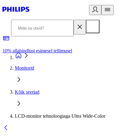
10% allahindlust esimesel tellimusel
3
Monitorid
Kõik seeriad
LCD-monitor tehnoloogiaga Ultra Wide-Color