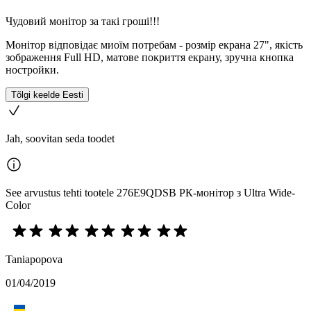
Чудовий монітор за такі гроші!!!
Монітор відповідає миоїм потребам - розмір екрана 27", якість
зображення Full HD, матове покриття екрану, зручна кнопка
ностройки.
Tõlgi keelde Eesti
Jah, soovitan seda toodet
See arvustus tehti tootele 276E9QDSB РК-монітор з Ultra Wide-
Color
Taniapopova
01/04/2019