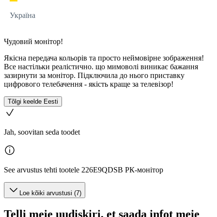
Україна
Чудовий монітор!
Якісна передача кольорів та просто неймовірне зображення!
Все настільки реалістично. що мимоволі виникає бажання
зазирнути за монітор. Підключила до нього приставку
цифрового телебачення - якість краще за телевізор!
Tõlgi keelde Eesti
Jah, soovitan seda toodet
See arvustus tehti tootele 226E9QDSB РК-монітор
Loe kõiki arvustusi (7)
Telli meie uudiskiri, et saada infot meie