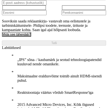
Sooviksin saada reklaamkirju- vastavalt oma eelistustele ja
tarbimiskäitumisele- Philipsi toodete, teenuste, ürituste ja
kampaaniate kohta. Saan igal ajal hõlpsasti loobuda.
Mida see tähendab?
Telli
Lahtiütlused
„IPS” sõna- / kaubamärk ja seotud tehnoloogiapatendid
kuuluvad nende omanikele.
Maksimaalne eraldusvõime toimib ainult HDMI-sisendi
puhul.
Reaktsiooniaja väärtus võrdub SmartResponse'iga
2015 Advanced Micro Devices, Inc. Kõik õigused