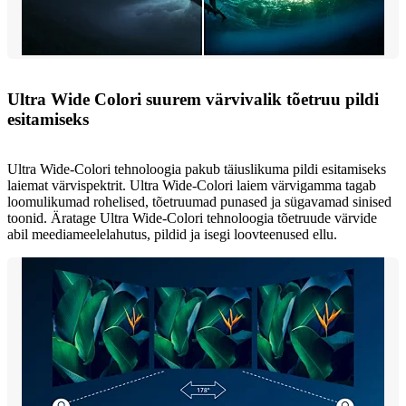
Ultra Wide Colori suurem värvivalik tõetruu pildi
esitamiseks
Ultra Wide-Colori tehnoloogia pakub täiuslikuma pildi esitamiseks
laiemat värvispektrit. Ultra Wide-Colori laiem värvigamma tagab
loomulikumad rohelised, tõetruumad punased ja sügavamad sinised
toonid. Äratage Ultra Wide-Colori tehnoloogia tõetruude värvide
abil meediameelelahutus, pildid ja isegi loovteenused ellu.