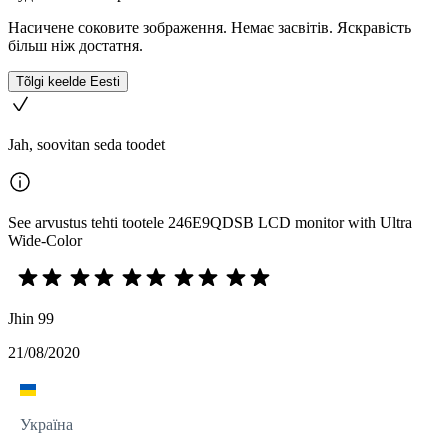
Насичене соковите зображення. Немає засвітів. Яскравість
більш ніж достатня.
Tõlgi keelde Eesti
Jah, soovitan seda toodet
See arvustus tehti tootele 246E9QDSB LCD monitor with Ultra
Wide-Color
Jhin 99
21/08/2020
Україна