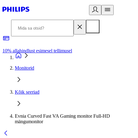
10% allahindlust esimesel tellimusel
3
Monitorid
Kõik seeriad
Evnia Curved Fast VA Gaming monitor Full-HD
mängumonitor