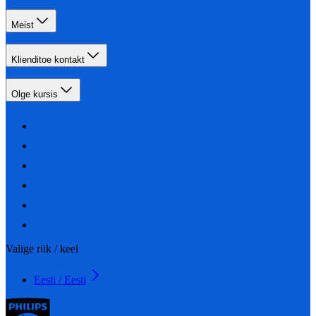
Meist
Klienditoe kontakt
Olge kursis
Valige riik / keel
Eesti / Eesti