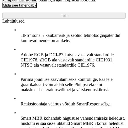
Mida see tähendab?
Telli
Lahtiütlused
„IPS” sõna- / kaubamärk ja seotud tehnoloogiapatendid
kuuluvad nende omanikele.
Adobe RGB ja DCI-P3 katvus vastavalt standardile
CIE1976, sRGB ala vastavalt standardile CIE1931,
NTSC ala vastavalt standardile CIE1976.
Parima jõudluse saavutamiseks kontrollige, kas teie
graafikakaart võimaldab selle Philipsi ekraani
maksimaalset eraldusvõimet ja värskenduskiirust.
Reaktsiooniaja väärtus võrdub SmartResponse'iga
Smart MBR kohandab hägususe vähendamiseks heledust,
mistõttu ei saa sisselülitatud Smart MBR-i korral heledust