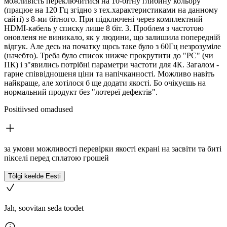
можливість переключитися на 10-бітну глибину кольору
(працюе на 120 Гц згідно з тех.характеристиками на данному
сайті) з 8-ми бітного. При підключені через комплектний
HDMI-кабель у списку лише 8 біт. 3. Проблем з частотою
оновленя не виникало, як у людини, що залишила попередній
відгук. Але десь на початку щось таке було з 60Гц незрозуміле
(начебто). Треба було список нижче прокрутити до "PC" (чи
ПК) і з"явились потрібні параметри частоти для 4К. Загалом -
гарне співвідношеня ціни та напічканності. Можливо навіть
найкраще, але хотілося б ще додати якості. Бо очікуєшь на
нормальний продукт без "лотереї дефектів".
Positiivsed omadused
за умови можливості перевірки якості екрані на засвіти та биті
пікселі перед сплатою грошей
Tõlgi keelde Eesti
Jah, soovitan seda toodet