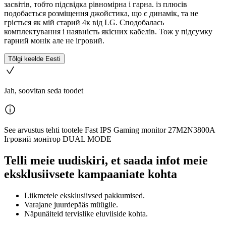
засвітів, тобто підсвідка рівномірна і гарна. із плюсів
подобається розміщення джойстика, що є динамік, та не
гріється як мій старий 4к від LG. Сподобалась
комплектування і наявність якісних кабелів. Тож у підсумку
гарний монік але не ігровий.
Tõlgi keelde Eesti
Jah, soovitan seda toodet
See arvustus tehti tootele Fast IPS Gaming monitor 27M2N3800A
Ігровий монітор DUAL MODE
Telli meie uudiskiri, et saada infot meie
eksklusiivsete kampaaniate kohta
Liikmetele eksklusiivsed pakkumised.
Varajane juurdepääs müügile.
Näpunäiteid tervislike eluviiside kohta.