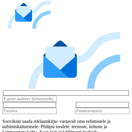
Sooviksin saada reklaamkirju- vastavalt oma eelistustele ja
tarbimiskäitumisele- Philipsi toodete, teenuste, ürituste ja
kampaaniate kohta. Saan igal ajal hõlpsasti loobuda.