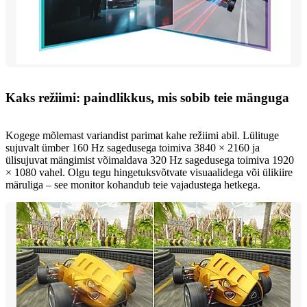
Kaks režiimi: paindlikkus, mis sobib teie mänguga
Kogege mõlemast variandist parimat kahe režiimi abil. Lülituge
sujuvalt ümber 160 Hz sagedusega toimiva 3840 × 2160 ja
ülisujuvat mängimist võimaldava 320 Hz sagedusega toimiva 1920
× 1080 vahel. Olgu tegu hingetuksvõtvate visuaalidega või ülikiire
märuliga – see monitor kohandub teie vajadustega hetkega.