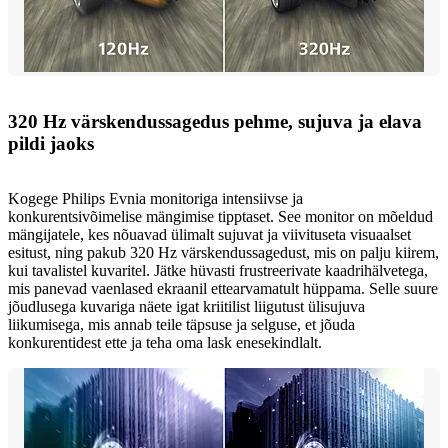
320 Hz värskendussagedus pehme, sujuva ja elava
pildi jaoks
Kogege Philips Evnia monitoriga intensiivse ja
konkurentsivõimelise mängimise tipptaset. See monitor on mõeldud
mängijatele, kes nõuavad ülimalt sujuvat ja viivituseta visuaalset
esitust, ning pakub 320 Hz värskendussagedust, mis on palju kiirem,
kui tavalistel kuvaritel. Jätke hüvasti frustreerivate kaadrihälvetega,
mis panevad vaenlased ekraanil ettearvamatult hüppama. Selle suure
jõudlusega kuvariga näete igat kriitilist liigutust ülisujuva
liikumisega, mis annab teile täpsuse ja selguse, et jõuda
konkurentidest ette ja teha oma lask enesekindlalt.