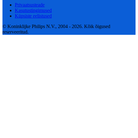
Privaatsusteade
Kasutustingimused
Küpsiste eelistused
© Koninklijke Philips N.V., 2004 - 2026. Kõik õigused
reserveeritud.