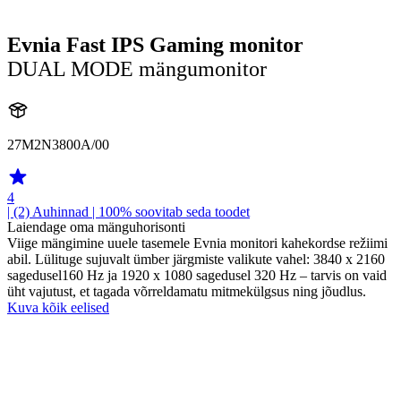
Evnia Fast IPS Gaming monitor
DUAL MODE mängumonitor
27M2N3800A/00
4
| (2)
Auhinnad
| 100% soovitab seda toodet
Laiendage oma mänguhorisonti
Viige mängimine uuele tasemele Evnia monitori kahekordse režiimi
abil. Lülituge sujuvalt ümber järgmiste valikute vahel: 3840 x 2160
sagedusel160 Hz ja 1920 x 1080 sagedusel 320 Hz – tarvis on vaid
üht vajutust, et tagada võrreldamatu mitmekülgsus ning jõudlus.
Kuva kõik eelised