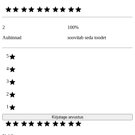
2
100
%
Auhinnad
soovitab seda toodet
5
4
3
2
1
Kirjutage arvustus