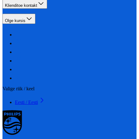
Klienditoe kontakt
Olge kursis
Valige riik / keel
Eesti / Eesti