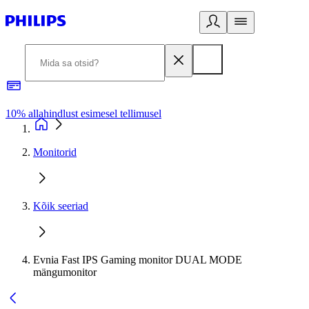
10% allahindlust esimesel tellimusel
3
Monitorid
Kõik seeriad
Evnia Fast IPS Gaming monitor DUAL MODE
mängumonitor