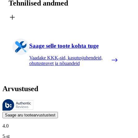
Tehnilised andmed
Saage selle toote kohta tuge
Vaadake KKK-sid, kasutusjuhendeid,
ohutusteavet ja nõuandeid
Arvustused
Neid arvustusi haldab Bazaarvoice ja need vastavad Bazaarvoice’i auten
Kliendi arvamused toodete ja tärnihinnangute kujul on kasulikud kõigile
Saage aru tootearvustustest
4.0
5-st