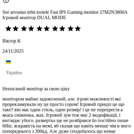
See arvustus tehti tootele Fast IPS Gaming monitor 27M2N3800A
Ігровий монітор DUAL MODE
Віктор К
24/11/2025
Україна
Непоганий монітор за свою ціну
монітором майже задоволений, але. ігрові можливості які
прорекламували ну це просто сором! Ігровий приціл це що
таке? він має один стиль, один розмір! і це не перехрестя а
якась сніжинка, жах. Ігровий зум теж має 2 модифікації, і
виглядає убого. развертка ще не розібрався бо постійно пише
60hz. яскравість на межі, яб сказав що навіть менше чім в мого
попереднього з 300кд. Алє дуже сподобалось що немає