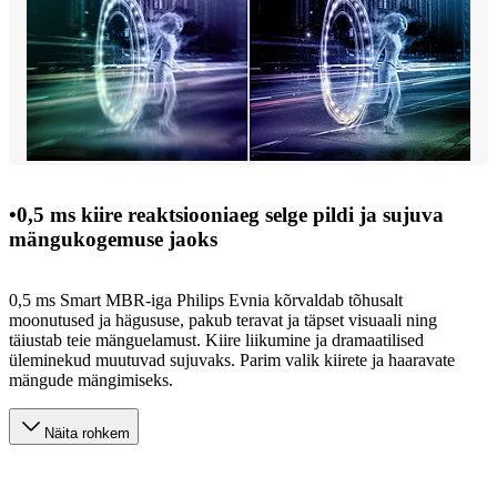
•0,5 ms kiire reaktsiooniaeg selge pildi ja sujuva
mängukogemuse jaoks
0,5 ms Smart MBR-iga Philips Evnia kõrvaldab tõhusalt
moonutused ja hägususe, pakub teravat ja täpset visuaali ning
täiustab teie mänguelamust. Kiire liikumine ja dramaatilised
üleminekud muutuvad sujuvaks. Parim valik kiirete ja haaravate
mängude mängimiseks.
Näita rohkem