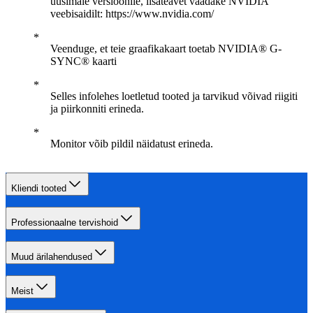
uusimale versioonile, lisateavet vaadake NVIDIA
veebisaidilt: https://www.nvidia.com/
Veenduge, et teie graafikakaart toetab NVIDIA® G-
SYNC® kaarti
Selles infolehes loetletud tooted ja tarvikud võivad riigiti
ja piirkonniti erineda.
Monitor võib pildil näidatust erineda.
Kliendi tooted
Professionaalne tervishoid
Muud ärilahendused
Meist