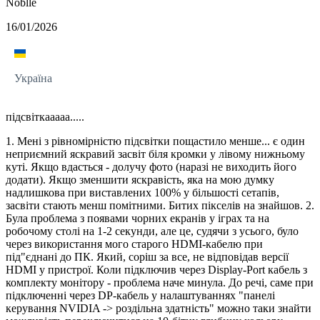
Noblle
16/01/2026
Україна
підсвіткааааа.....
1. Мені з рівномірністю підсвітки пощастило менше... є один
неприємний яскравий засвіт біля кромки у лівому нижньому
куті. Якщо вдасться - долучу фото (наразі не виходить його
додати). Якщо зменшити яскравість, яка на мою думку
надлишкова при виставлених 100% у більшості сетапів,
засвіти стають менш помітними. Битих пікселів на знайшов. 2.
Була проблема з появами чорних екранів у іграх та на
робочому столі на 1-2 секунди, але це, судячи з усього, було
через використання мого старого HDMI-кабелю при
під"єднані до ПК. Який, соріш за все, не відповідав версії
HDMI у пристрої. Коли підключив через Display-Port кабель з
комплекту монітору - проблема наче минула. До речі, саме при
підключенні через DP-кабель у налаштуваннях "панелі
керування NVIDIA -> роздільна здатність" можно таки знайти