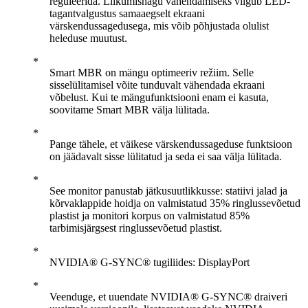
reguleerida. Liikumishägu vähendamiseks vilgub LED-
tagantvalgustus samaaegselt ekraani
värskendussagedusega, mis võib põhjustada olulist
heleduse muutust.
Smart MBR on mängu optimeeriv režiim. Selle
sisselülitamisel võite tunduvalt vähendada ekraani
võbelust. Kui te mängufunktsiooni enam ei kasuta,
soovitame Smart MBR välja lülitada.
Pange tähele, et väikese värskendussageduse funktsioon
on jäädavalt sisse lülitatud ja seda ei saa välja lülitada.
See monitor panustab jätkusuutlikkusse: statiivi jalad ja
kõrvaklappide hoidja on valmistatud 35% ringlussevõetud
plastist ja monitori korpus on valmistatud 85%
tarbimisjärgsest ringlussevõetud plastist.
NVIDIA® G-SYNC® tugiliides: DisplayPort
Veenduge, et uuendate NVIDIA® G-SYNC® draiveri