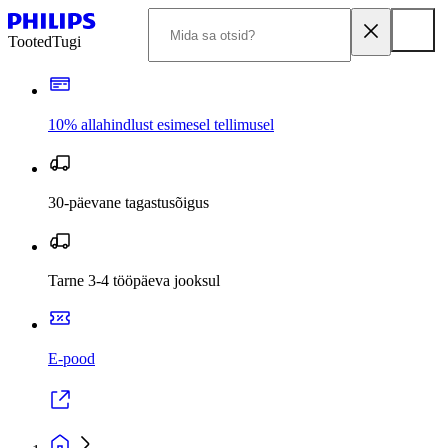
Tooted
Tugi
10% allahindlust esimesel tellimusel
30-päevane tagastusõigus
Tarne 3-4 tööpäeva jooksul
E-pood