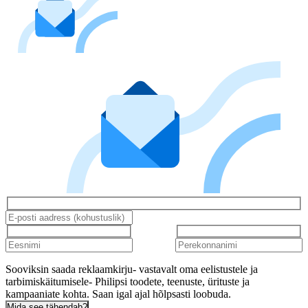
Sooviksin saada reklaamkirju- vastavalt oma eelistustele ja
tarbimiskäitumisele- Philipsi toodete, teenuste, ürituste ja
kampaaniate kohta. Saan igal ajal hõlpsasti loobuda.
Mida see tähendab?