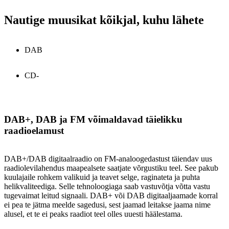
Nautige muusikat kõikjal, kuhu lähete
DAB
CD-
DAB+, DAB ja FM võimaldavad täielikku
raadioelamust
DAB+/DAB digitaalraadio on FM-analoogedastust täiendav uus
raadiolevilahendus maapealsete saatjate võrgustiku teel. See pakub
kuulajaile rohkem valikuid ja teavet selge, raginateta ja puhta
helikvaliteediga. Selle tehnoloogiaga saab vastuvõtja võtta vastu
tugevaimat leitud signaali. DAB+ või DAB digitaaljaamade korral
ei pea te jätma meelde sagedusi, sest jaamad leitakse jaama nime
alusel, et te ei peaks raadiot teel olles uuesti häälestama.