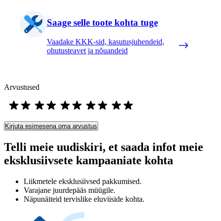
Saage selle toote kohta tuge
Vaadake KKK-sid, kasutusjuhendeid,
ohutusteavet ja nõuandeid
Arvustused
Kirjuta esimesena oma arvustus
Telli meie uudiskiri, et saada infot meie
eksklusiivsete kampaaniate kohta
Liikmetele eksklusiivsed pakkumised.
Varajane juurdepääs müügile.
Näpunäiteid tervislike eluviiside kohta.