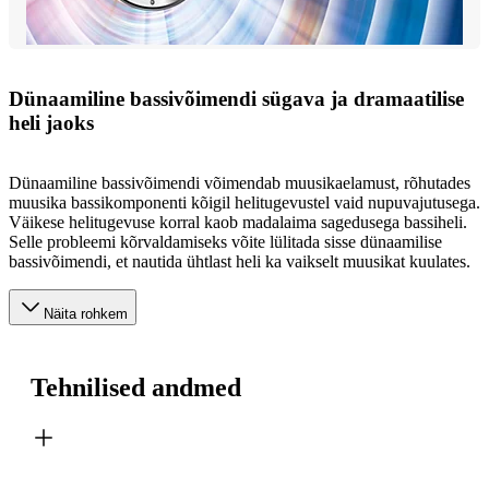
Dünaamiline bassivõimendi sügava ja dramaatilise
heli jaoks
Dünaamiline bassivõimendi võimendab muusikaelamust, rõhutades
muusika bassikomponenti kõigil helitugevustel vaid nupuvajutusega.
Väikese helitugevuse korral kaob madalaima sagedusega bassiheli.
Selle probleemi kõrvaldamiseks võite lülitada sisse dünaamilise
bassivõimendi, et nautida ühtlast heli ka vaikselt muusikat kuulates.
Näita rohkem
Tehnilised andmed