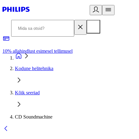
10% allahindlust esimesel tellimusel
3
Kodune helitehnika
Kõik seeriad
CD Soundmachine