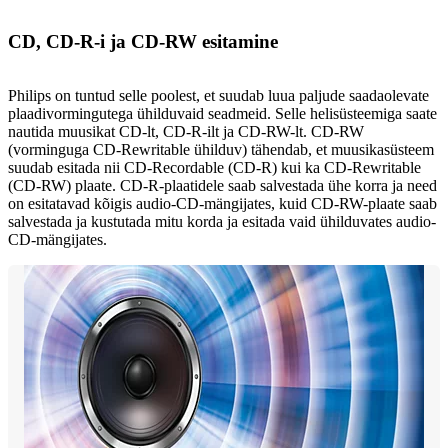
CD, CD-R-i ja CD-RW esitamine
Philips on tuntud selle poolest, et suudab luua paljude saadaolevate
plaadivormingutega ühilduvaid seadmeid. Selle helisüsteemiga saate
nautida muusikat CD-lt, CD-R-ilt ja CD-RW-lt. CD-RW
(vorminguga CD-Rewritable ühilduv) tähendab, et muusikasüsteem
suudab esitada nii CD-Recordable (CD-R) kui ka CD-Rewritable
(CD-RW) plaate. CD-R-plaatidele saab salvestada ühe korra ja need
on esitatavad kõigis audio-CD-mängijates, kuid CD-RW-plaate saab
salvestada ja kustutada mitu korda ja esitada vaid ühilduvates audio-
CD-mängijates.