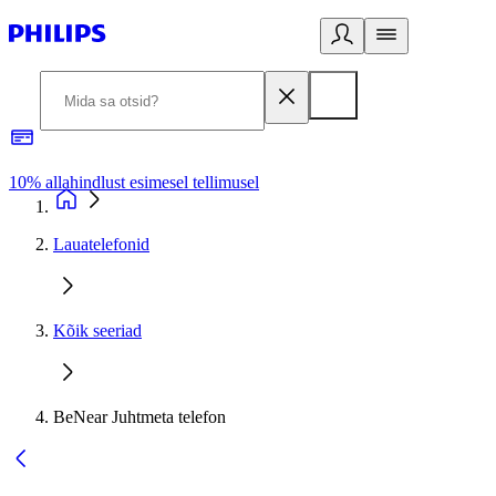
10% allahindlust esimesel tellimusel
3
Lauatelefonid
Kõik seeriad
BeNear Juhtmeta telefon