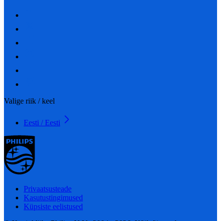
Valige riik / keel
Eesti / Eesti
Privaatsusteade
Kasutustingimused
Küpsiste eelistused