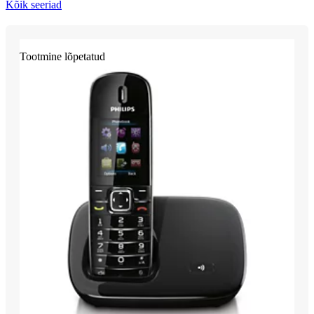
Kõik seeriad
Tootmine lõpetatud