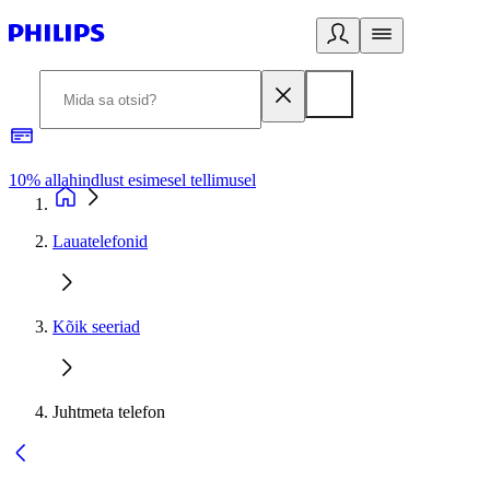
10% allahindlust esimesel tellimusel
3
Lauatelefonid
Kõik seeriad
Juhtmeta telefon