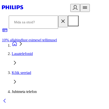
10% allahindlust esimesel tellimusel
3
Lauatelefonid
Kõik seeriad
Juhtmeta telefon