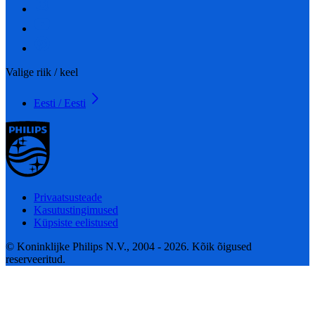
Valige riik / keel
Eesti / Eesti
Privaatsusteade
Kasutustingimused
Küpsiste eelistused
© Koninklijke Philips N.V., 2004 - 2026. Kõik õigused
reserveeritud.