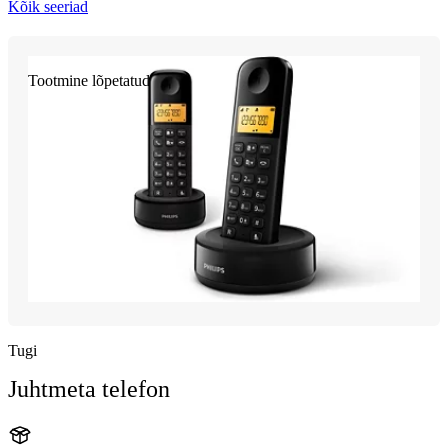
Kõik seeriad
Tootmine lõpetatud
Tugi
Juhtmeta telefon