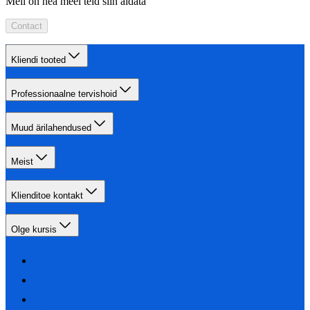
Meil on hea meel teid siin aidata
Contact
Kliendi tooted
Professionaalne tervishoid
Muud ärilahendused
Meist
Klienditoe kontakt
Olge kursis