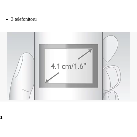
3 telefonitoru
n