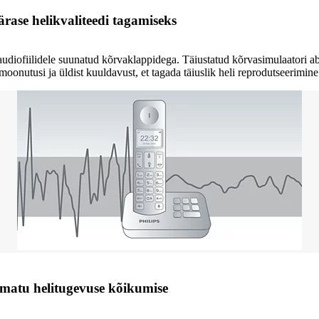
ärase helikvaliteedi tagamiseks
ofiilidele suunatud kõrvaklappidega. Täiustatud kõrvasimulaatori abil
oonutusi ja üldist kuuldavust, et tagada täiuslik heli reprodutseerimine
imatu helitugevuse kõikumise