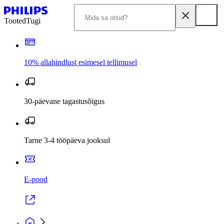
Tooted
Tugi
10% allahindlust esimesel tellimusel
30-päevane tagastusõigus
Tarne 3-4 tööpäeva jooksul
E-pood