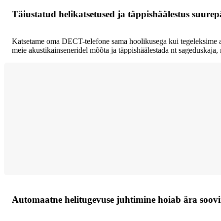
Täiustatud helikatsetused ja täppishäälestus suurep
Katsetame oma DECT-telefone sama hoolikusega kui tegeleksime audi
meie akustikainseneridel mõõta ja täppishäälestada nt sageduskaja, m
Automaatne helitugevuse juhtimine hoiab ära soov