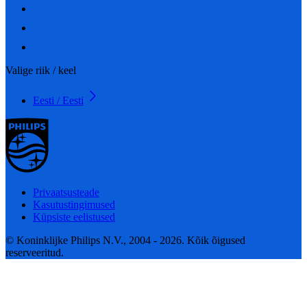
Valige riik / keel
Eesti / Eesti
Privaatsusteade
Kasutustingimused
Küpsiste eelistused
© Koninklijke Philips N.V., 2004 - 2026. Kõik õigused
reserveeritud.