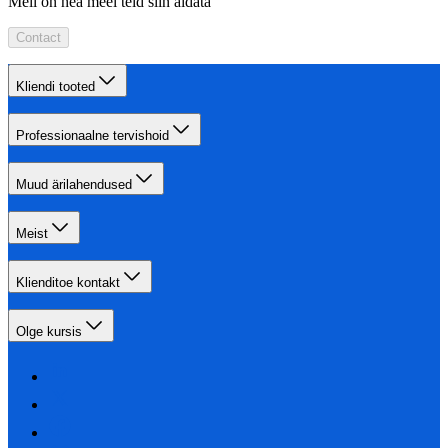
Meil on hea meel teid siin aidata
Contact
Kliendi tooted
Professionaalne tervishoid
Muud ärilahendused
Meist
Klienditoe kontakt
Olge kursis