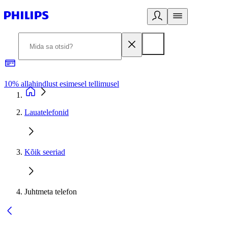
10% allahindlust esimesel tellimusel
3
Lauatelefonid
Kõik seeriad
Juhtmeta telefon