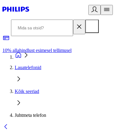
10% allahindlust esimesel tellimusel
3
Lauatelefonid
Kõik seeriad
Juhtmeta telefon