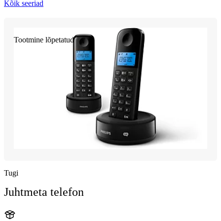
Kõik seeriad
Tootmine lõpetatud
Tugi
Juhtmeta telefon