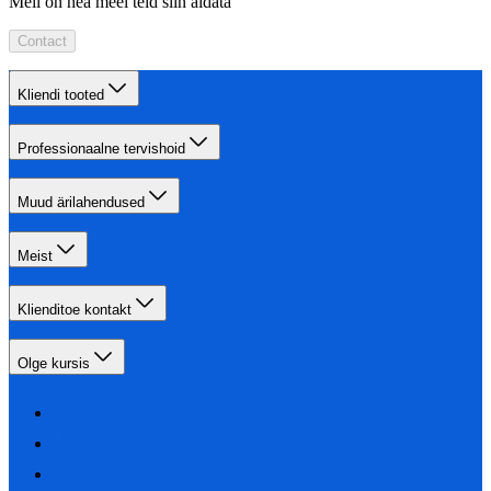
Meil on hea meel teid siin aidata
Contact
Kliendi tooted
Professionaalne tervishoid
Muud ärilahendused
Meist
Klienditoe kontakt
Olge kursis