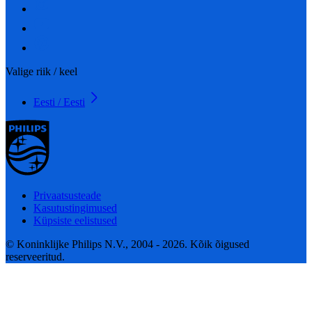
Valige riik / keel
Eesti / Eesti
Privaatsusteade
Kasutustingimused
Küpsiste eelistused
© Koninklijke Philips N.V., 2004 - 2026. Kõik õigused
reserveeritud.