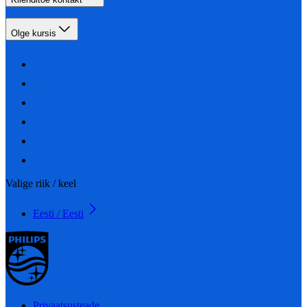
Olge kursis
Valige riik / keel
Eesti / Eesti
Privaatsusteade