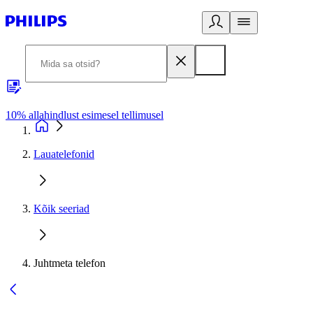
10% allahindlust esimesel tellimusel
3
Lauatelefonid
Kõik seeriad
Juhtmeta telefon