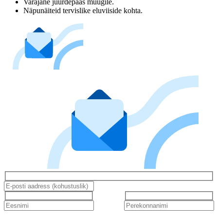
Varajane juurdepääs müügile.
Näpunäiteid tervislike eluviiside kohta.