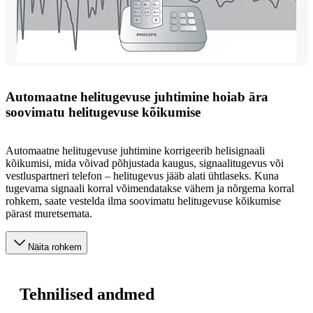
Automaatne helitugevuse juhtimine hoiab ära
soovimatu helitugevuse kõikumise
Automaatne helitugevuse juhtimine korrigeerib helisignaali
kõikumisi, mida võivad põhjustada kaugus, signaalitugevus või
vestluspartneri telefon – helitugevus jääb alati ühtlaseks. Kuna
tugevama signaali korral võimendatakse vähem ja nõrgema korral
rohkem, saate vestelda ilma soovimatu helitugevuse kõikumise
pärast muretsemata.
Näita rohkem
Tehnilised andmed