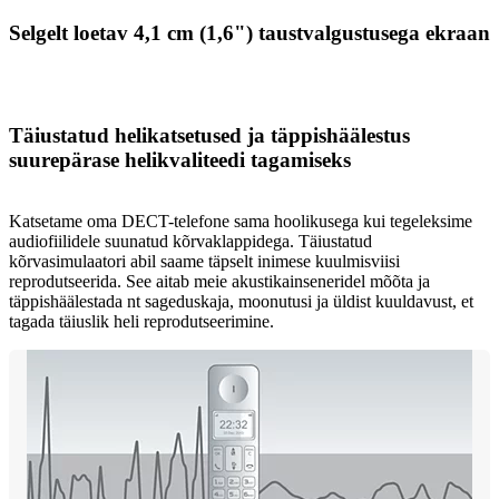
Selgelt loetav 4,1 cm (1,6") taustvalgustusega ekraan
Täiustatud helikatsetused ja täppishäälestus
suurepärase helikvaliteedi tagamiseks
Katsetame oma DECT-telefone sama hoolikusega kui tegeleksime
audiofiilidele suunatud kõrvaklappidega. Täiustatud
kõrvasimulaatori abil saame täpselt inimese kuulmisviisi
reprodutseerida. See aitab meie akustikainseneridel mõõta ja
täppishäälestada nt sageduskaja, moonutusi ja üldist kuuldavust, et
tagada täiuslik heli reprodutseerimine.