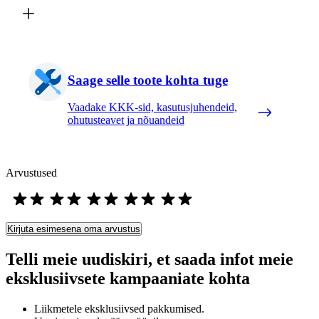
Saage selle toote kohta tuge
Vaadake KKK-sid, kasutusjuhendeid,
ohutusteavet ja nõuandeid
Arvustused
Kirjuta esimesena oma arvustus
Telli meie uudiskiri, et saada infot meie
eksklusiivsete kampaaniate kohta
Liikmetele eksklusiivsed pakkumised.