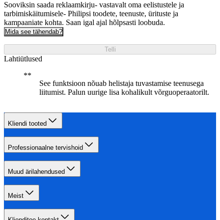
Sooviksin saada reklaamkirju- vastavalt oma eelistustele ja
tarbimiskäitumisele- Philipsi toodete, teenuste, ürituste ja
kampaaniate kohta. Saan igal ajal hõlpsasti loobuda.
Mida see tähendab?
Telli
Lahtiütlused
See funktsioon nõuab helistaja tuvastamise teenusega
liitumist. Palun uurige lisa kohalikult võrguoperaatorilt.
Kliendi tooted
Professionaalne tervishoid
Muud ärilahendused
Meist
Klienditoe kontakt