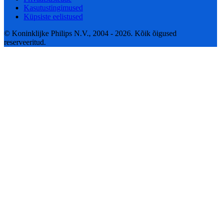
Kasutustingimused
Küpsiste eelistused
© Koninklijke Philips N.V., 2004 - 2026. Kõik õigused
reserveeritud.