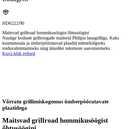
HD6222/90
Maitsvad grillroad hommikusöögist õhtusöögini
Nautige koduste grillroogade maitseid Philipsi lauagrilliga. Kaks
kuumutusala ja ümberpööratavad plaadid mitmekülgseks
toiduvalmistamiseks ning täiuslike tulemuste saavutamiseks.
Kuva kõik eelised
Võrratu grillimiskogemus ümberpööratavate
plaatidega
Maitsvad grillroad hommikusöögist
õhtusöögini