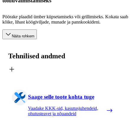
toiduvalmistamiseks
Pöörake plaadid ümber küpsetamiseks või grillimiseks. Kokata saab
kõike, lihast köögiviljade, munade ja pannkookideni.
Näita rohkem
Tehnilised andmed
Saage selle toote kohta tuge
Vaadake KKK-sid, kasutusjuhendeid,
ohutusteavet ja nõuandeid