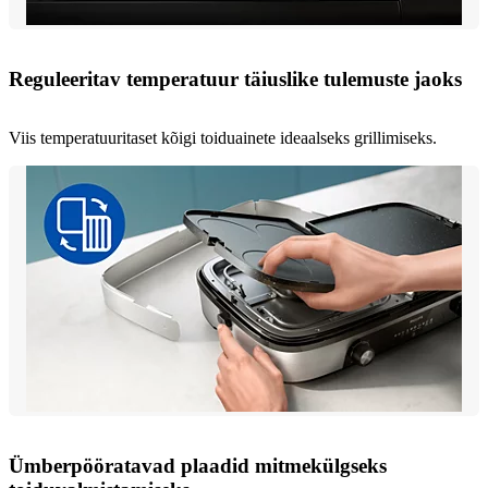
Reguleeritav temperatuur täiuslike tulemuste jaoks
Viis temperatuuritaset kõigi toiduainete ideaalseks grillimiseks.
Ümberpööratavad plaadid mitmekülgseks