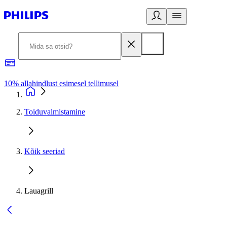
10% allahindlust esimesel tellimusel
3
Toiduvalmistamine
Kõik seeriad
Lauagrill