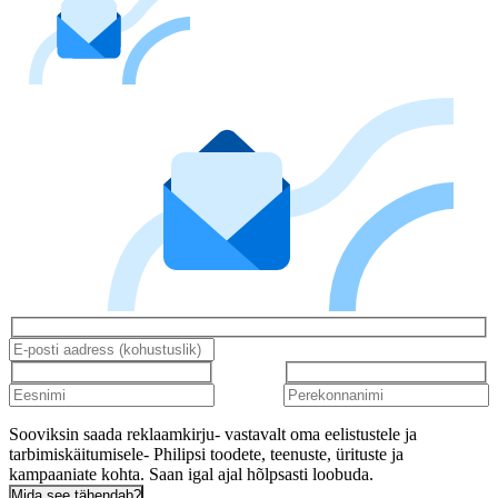
Sooviksin saada reklaamkirju- vastavalt oma eelistustele ja
tarbimiskäitumisele- Philipsi toodete, teenuste, ürituste ja
kampaaniate kohta. Saan igal ajal hõlpsasti loobuda.
Mida see tähendab?