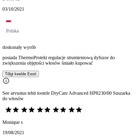
03/10/2021
Polska
doskonały wyrób
posiada ThermoProtekt regulacje strumieniową dyfuzor do
zwiększenia objętości włosów śmiało kupować
Tõlgi keelde Eesti
See arvustus tehti tootele DryCare Advanced HP8230/00 Suszarka
do włosów
Monique s
19/08/2021