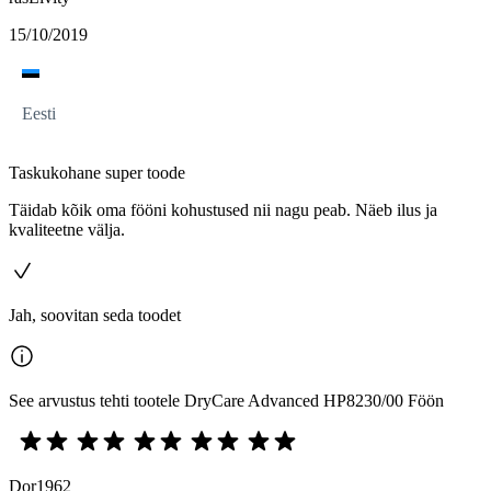
15/10/2019
Eesti
Taskukohane super toode
Täidab kõik oma fööni kohustused nii nagu peab. Näeb ilus ja
kvaliteetne välja.
Jah, soovitan seda toodet
See arvustus tehti tootele DryCare Advanced HP8230/00 Föön
Dor1962