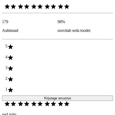
179
98
%
Auhinnad
soovitab seda toodet
5
4
3
2
1
Kirjutage arvustus
rasLivity