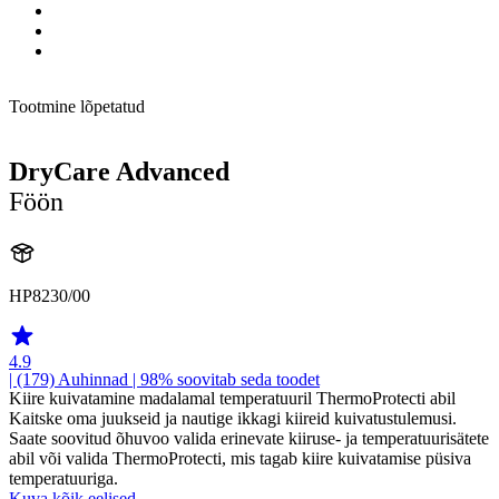
Tootmine lõpetatud
DryCare Advanced
Föön
HP8230/00
4.9
| (179)
Auhinnad
| 98% soovitab seda toodet
Kiire kuivatamine madalamal temperatuuril ThermoProtecti abil
Kaitske oma juukseid ja nautige ikkagi kiireid kuivatustulemusi.
Saate soovitud õhuvoo valida erinevate kiiruse- ja temperatuurisätete
abil või valida ThermoProtecti, mis tagab kiire kuivatamise püsiva
temperatuuriga.
Kuva kõik eelised