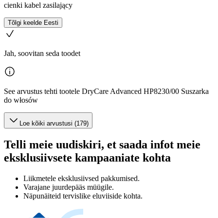
cienki kabel zasilający
Tõlgi keelde Eesti
Jah, soovitan seda toodet
See arvustus tehti tootele DryCare Advanced HP8230/00 Suszarka
do włosów
Loe kõiki arvustusi (179)
Telli meie uudiskiri, et saada infot meie
eksklusiivsete kampaaniate kohta
Liikmetele eksklusiivsed pakkumised.
Varajane juurdepääs müügile.
Näpunäiteid tervislike eluviiside kohta.