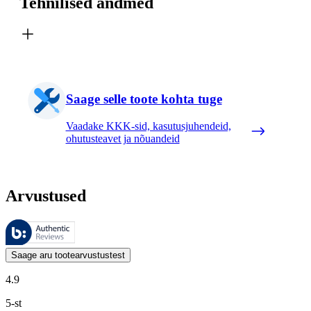
Tehnilised andmed
Saage selle toote kohta tuge
Vaadake KKK-sid, kasutusjuhendeid,
ohutusteavet ja nõuandeid
Arvustused
Neid arvustusi haldab Bazaarvoice ja need vastavad Bazaarvoice’i auten
Kliendi arvamused toodete ja tärnihinnangute kujul on kasulikud kõigile
Saage aru tootearvustustest
4.9
5-st