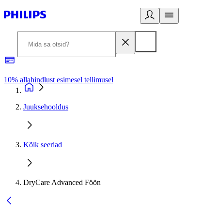
10% allahindlust esimesel tellimusel
3
Juuksehooldus
Kõik seeriad
DryCare Advanced Föön