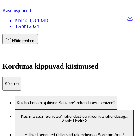
Kasutusjuhend
PDF
fail
, 8.1 MB
8 April 2024
Näita rohkem
Korduma kippuvad küsimused
Kõik (7)
Kuidas harjamisjuhised Sonicare'i rakenduses toimivad?
Kas ma saan Sonicare'i rakendust sünkroonida rakendusega
Apple Health?
Millised seadmed ühilduvad rakendusega Sonicare App /