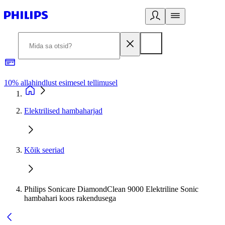
10% allahindlust esimesel tellimusel
3
Elektrilised hambaharjad
Kõik seeriad
Philips Sonicare DiamondClean 9000 Elektriline Sonic
hambahari koos rakendusega