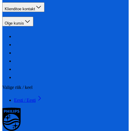
Klienditoe kontakt
Olge kursis
Valige riik / keel
Eesti / Eesti