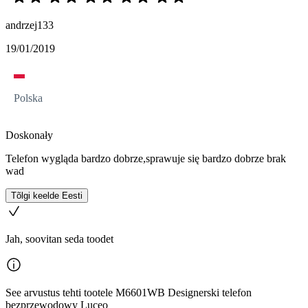
andrzej133
19/01/2019
Polska
Doskonały
Telefon wygląda bardzo dobrze,sprawuje się bardzo dobrze brak
wad
Tõlgi keelde Eesti
Jah, soovitan seda toodet
See arvustus tehti tootele M6601WB Designerski telefon
bezprzewodowy Luceo