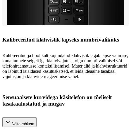
Kalibreeritud klahvistik täpseks numbrivalikuks
Kalibreeritud ja hoolikalt kujundatud klahvistik tagab täpse valimise,
kuna tunnete selgelt iga klahvivajutust, olgu numbri valimisel või
telefoniraamatusse kontakti lisamisel. Materjalid ja klahvistruktuurid
on läbinud laialdased kasutuskatsed, et leida ideaalne tasakaal
vajutusjõu ja klahvide reageerimise vahel.
Sensuaalsete kurvidega käsitelefon on tõeliselt
tasakaalustatud ja mugav
Näita rohkem