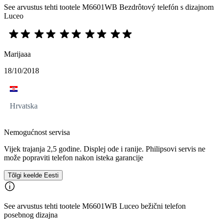
See arvustus tehti tootele M6601WB Bezdrôtový telefón s dizajnom
Luceo
Marijaaa
18/10/2018
Hrvatska
Nemogućnost servisa
Vijek trajanja 2,5 godine. Displej ode i ranije. Philipsovi servis ne
može popraviti telefon nakon isteka garancije
Tõlgi keelde Eesti
See arvustus tehti tootele M6601WB Luceo bežični telefon
posebnog dizajna