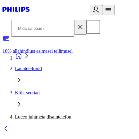
10% allahindlust esimesel tellimusel
3
Lauatelefonid
Kõik seeriad
Luceo juhtmeta disaintelefon