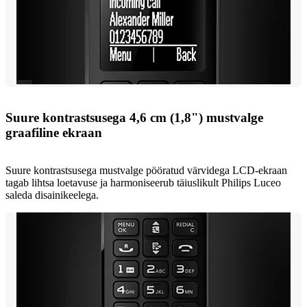
Suure kontrastsusega 4,6 cm (1,8") mustvalge
graafiline ekraan
Suure kontrastsusega mustvalge pööratud värvidega LCD-ekraan
tagab lihtsa loetavuse ja harmoniseerub täiuslikult Philips Luceo
saleda disainikeelega.