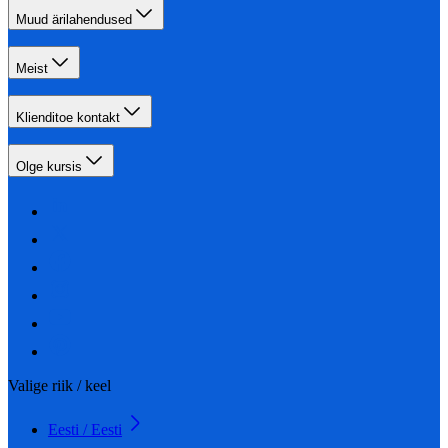
Muud ärilahendused
Meist
Klienditoe kontakt
Olge kursis
Valige riik / keel
Eesti / Eesti