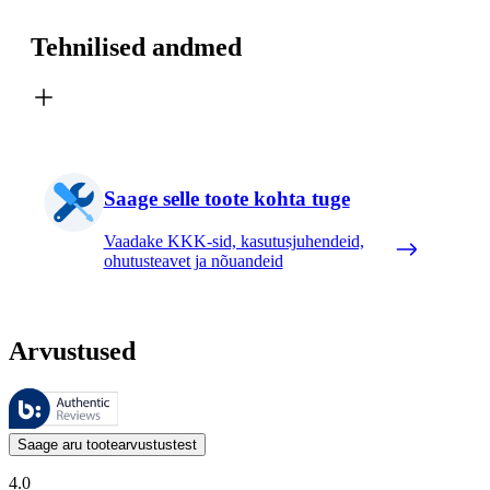
Tehnilised andmed
Saage selle toote kohta tuge
Vaadake KKK-sid, kasutusjuhendeid,
ohutusteavet ja nõuandeid
Arvustused
Neid arvustusi haldab Bazaarvoice ja need vastavad Bazaarvoice’i auten
Kliendi arvamused toodete ja tärnihinnangute kujul on kasulikud kõigile
Saage aru tootearvustustest
4.0