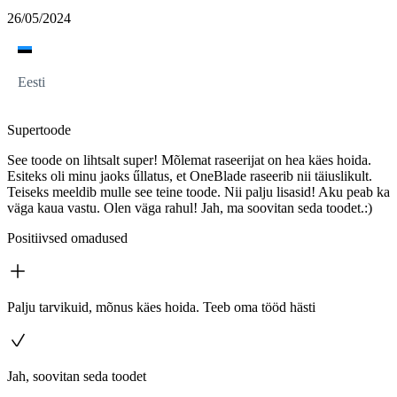
26/05/2024
Eesti
Supertoode
See toode on lihtsalt super! Mõlemat raseerijat on hea käes hoida.
Esiteks oli minu jaoks űllatus, et OneBlade raseerib nii täiuslikult.
Teiseks meeldib mulle see teine toode. Nii palju lisasid! Aku peab ka
väga kaua vastu. Olen väga rahul! Jah, ma soovitan seda toodet.:)
Positiivsed omadused
Palju tarvikuid, mõnus käes hoida. Teeb oma tööd hästi
Jah, soovitan seda toodet