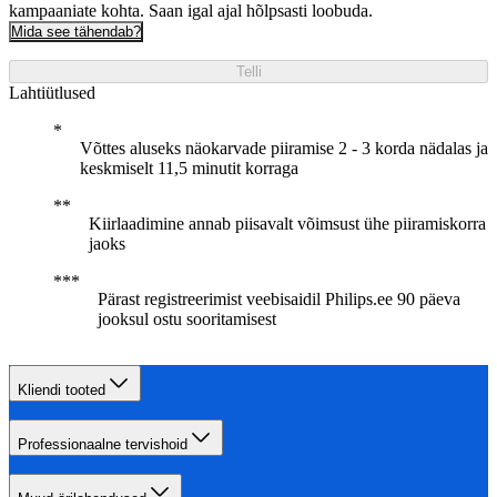
kampaaniate kohta. Saan igal ajal hõlpsasti loobuda.
Mida see tähendab?
Telli
Lahtiütlused
Võttes aluseks näokarvade piiramise 2 - 3 korda nädalas ja
keskmiselt 11,5 minutit korraga
Kiirlaadimine annab piisavalt võimsust ühe piiramiskorra
jaoks
Pärast registreerimist veebisaidil Philips.ee 90 päeva
jooksul ostu sooritamisest
Kliendi tooted
Professionaalne tervishoid