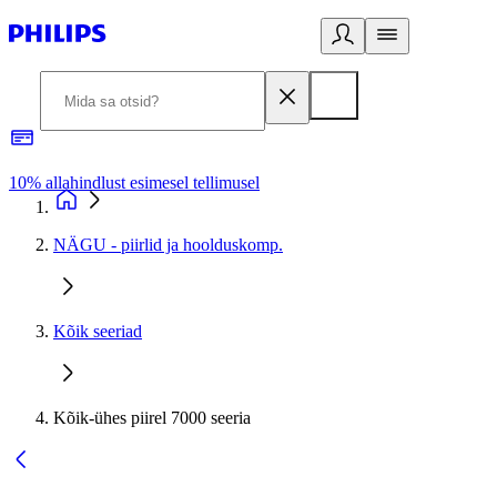
10% allahindlust esimesel tellimusel
3
NÄGU - piirlid ja hoolduskomp.
Kõik seeriad
Kõik-ühes piirel 7000 seeria