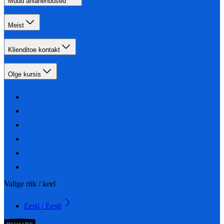
Muud ärilahendused
Meist
Klienditoe kontakt
Olge kursis
Valige riik / keel
Eesti / Eesti