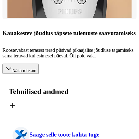
Kauakestev jõudlus täpsete tulemuste saavutamiseks
Roostevabast terasest terad püsivad pikaajalise jõudluse tagamiseks
sama teravad kui esimesel päeval. Õli pole vaja.
Näita rohkem
Tehnilised andmed
Saage selle toote kohta tuge