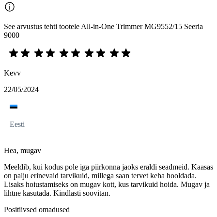
See arvustus tehti tootele All-in-One Trimmer MG9552/15 Seeria
9000
Kevv
22/05/2024
Eesti
Hea, mugav
Meeldib, kui kodus pole iga piirkonna jaoks eraldi seadmeid. Kaasas
on palju erinevaid tarvikuid, millega saan tervet keha hooldada.
Lisaks hoiustamiseks on mugav kott, kus tarvikuid hoida. Mugav ja
lihtne kasutada. Kindlasti soovitan.
Positiivsed omadused