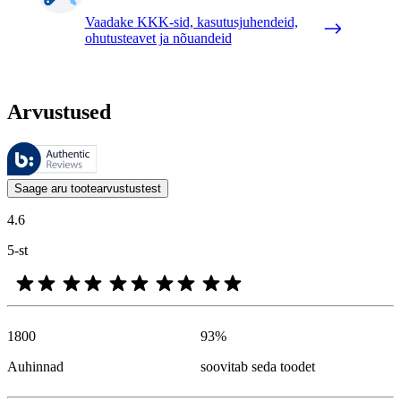
Vaadake KKK-sid, kasutusjuhendeid,
ohutusteavet ja nõuandeid
Arvustused
Neid arvustusi haldab Bazaarvoice ja need vastavad Bazaarvoice’i auten
Kliendi arvamused toodete ja tärnihinnangute kujul on kasulikud kõigile
Saage aru tootearvustustest
4.6
5-st
1800
93
%
Auhinnad
soovitab seda toodet