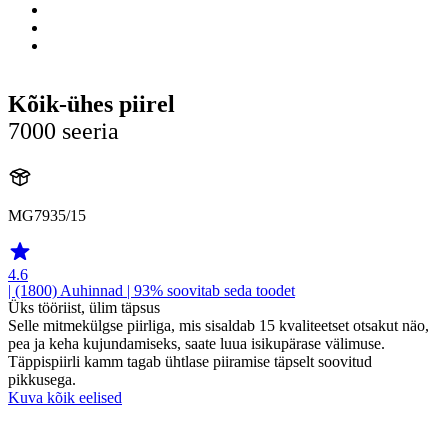
Kõik-ühes piirel
7000 seeria
MG7935/15
4.6
| (1800)
Auhinnad
| 93% soovitab seda toodet
Üks tööriist, ülim täpsus
Selle mitmekülgse piirliga, mis sisaldab 15 kvaliteetset otsakut näo,
pea ja keha kujundamiseks, saate luua isikupärase välimuse.
Täppispiirli kamm tagab ühtlase piiramise täpselt soovitud
pikkusega.
Kuva kõik eelised