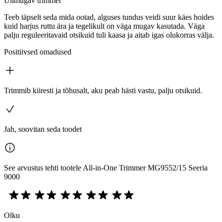
Ülimugav trimmer
Teeb täpselt seda mida ootad, alguses tundus veidi suur käes hoides
kuid harjus ruttu ära ja tegelikult on väga mugav kasutada. Väga
palju reguleeritavaid otsikuid tuli kaasa ja aitab igas olukorras välja.
Positiivsed omadused
Trimmib kiiresti ja tõhusalt, aku peab hästi vastu, palju otsikuid.
Jah, soovitan seda toodet
See arvustus tehti tootele All-in-One Trimmer MG9552/15 Seeria
9000
Olku