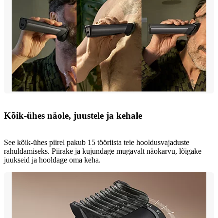
Kõik-ühes näole, juustele ja kehale
See kõik-ühes piirel pakub 15 tööriista teie hooldusvajaduste
rahuldamiseks. Piirake ja kujundage mugavalt näokarvu, lõigake
juukseid ja hooldage oma keha.