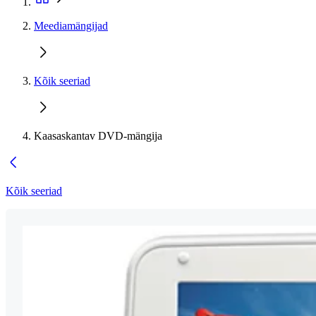
Meediamängijad
Kõik seeriad
Kaasaskantav DVD-mängija
Kõik seeriad