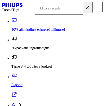
Tooted
Tugi
10% allahindlust esimesel tellimusel
30-päevane tagastusõigus
Tarne 3-4 tööpäeva jooksul
E-pood