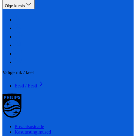
Olge kursis
Valige riik / keel
Eesti / Eesti
Privaatsusteade
Kasutustingimused