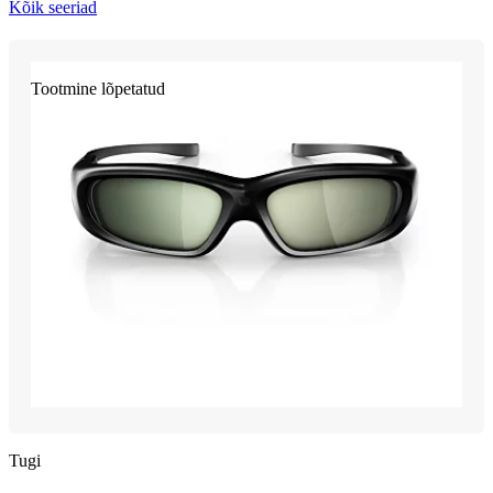
Kõik seeriad
Tootmine lõpetatud
Tugi