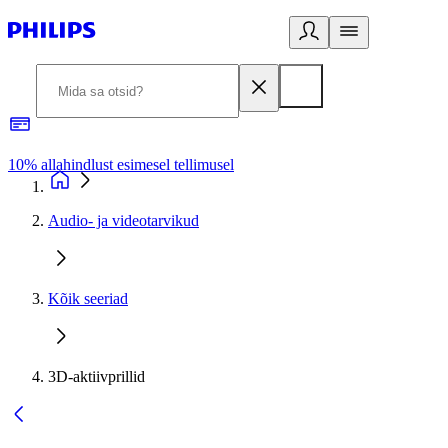
10% allahindlust esimesel tellimusel
3
Audio- ja videotarvikud
Kõik seeriad
3D-aktiivprillid