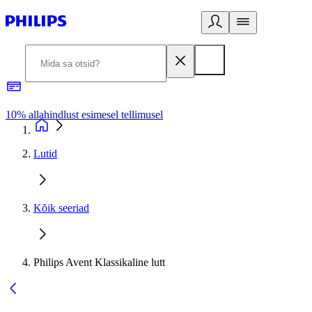
10% allahindlust esimesel tellimusel
3
Lutid
Kõik seeriad
Philips Avent Klassikaline lutt