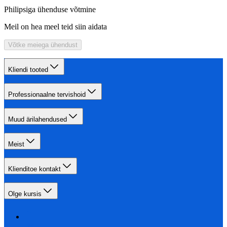
Philipsiga ühenduse võtmine
Meil on hea meel teid siin aidata
Võtke meiega ühendust
Kliendi tooted
Professionaalne tervishoid
Muud ärilahendused
Meist
Klienditoe kontakt
Olge kursis