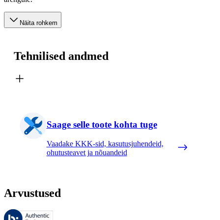
Näita rohkem
Tehnilised andmed
Saage selle toote kohta tuge
Vaadake KKK-sid, kasutusjuhendeid,
ohutusteavet ja nõuandeid
Arvustused
Neid arvustusi haldab Bazaarvoice ja need vastavad Bazaarvoice’i auten