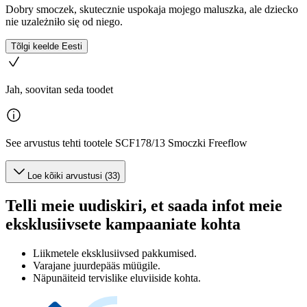
Dobry smoczek, skutecznie uspokaja mojego maluszka, ale dziecko
nie uzależniło się od niego.
Tõlgi keelde Eesti
Jah, soovitan seda toodet
See arvustus tehti tootele SCF178/13 Smoczki Freeflow
Loe kõiki arvustusi (33)
Telli meie uudiskiri, et saada infot meie
eksklusiivsete kampaaniate kohta
Liikmetele eksklusiivsed pakkumised.
Varajane juurdepääs müügile.
Näpunäiteid tervislike eluviiside kohta.