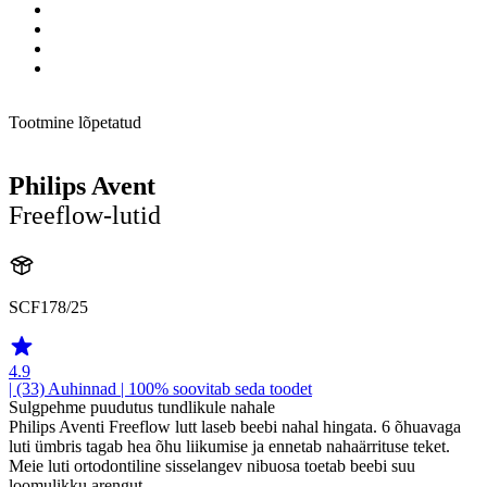
Tootmine lõpetatud
Philips Avent
Freeflow-lutid
SCF178/25
4.9
| (33)
Auhinnad
| 100% soovitab seda toodet
Sulgpehme puudutus tundlikule nahale
Philips Aventi Freeflow lutt laseb beebi nahal hingata. 6 õhuavaga
luti ümbris tagab hea õhu liikumise ja ennetab nahaärrituse teket.
Meie luti ortodontiline sisselangev nibuosa toetab beebi suu
loomulikku arengut.