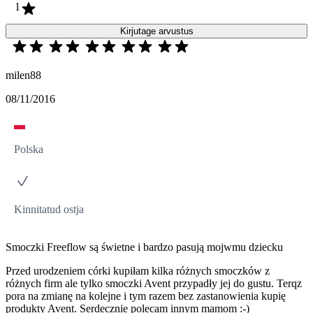
1
Kirjutage arvustus
milen88
08/11/2016
Polska
Kinnitatud ostja
Smoczki Freeflow są świetne i bardzo pasują mojwmu dziecku
Przed urodzeniem córki kupiłam kilka różnych smoczków z
różnych firm ale tylko smoczki Avent przypadły jej do gustu. Terqz
pora na zmianę na kolejne i tym razem bez zastanowienia kupię
produkty Avent. Serdecznie polecam innym mamom :-)