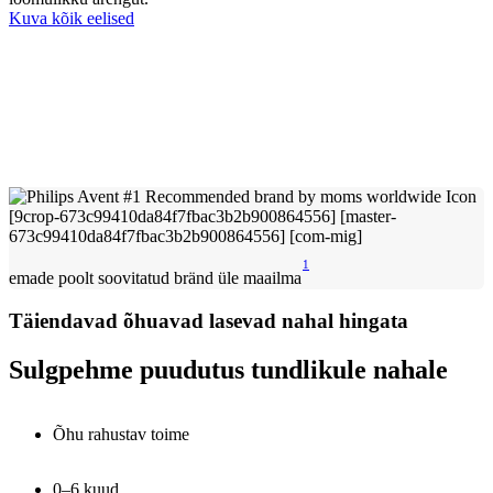
Kuva kõik eelised
1
emade poolt soovitatud bränd üle maailma
Täiendavad õhuavad lasevad nahal hingata
Sulgpehme puudutus tundlikule nahale
Õhu rahustav toime
0–6 kuud