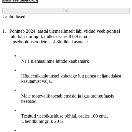
Mida see tähendab?
Telli
Lahtiütlused
Põhineb 2024. aastal ülemaailmselt läbi viidud veebipõhisel
rahulolu-uuringul, milles osales 8139 ema-ja
lapsehooldustoodete ja -brändide kasutajat.
Nr 1 ülemaailmne luttide kaubamärk
Hügieenikaalutlustel vahetage lutt pärast neljanädalast
kasutamist välja.
Meie tootevalik toetab emasid ja igas arengufaasis
beebisid
Testitud veebiküsitluse põhjal, osales 100 ema,
Ühendkuningriik 2012