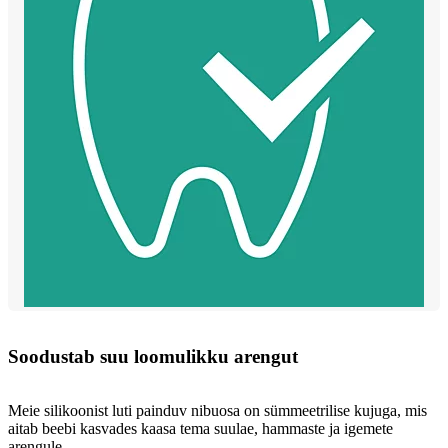
Soodustab suu loomulikku arengut
Meie silikoonist luti painduv nibuosa on sümmeetrilise kujuga, mis
aitab beebi kasvades kaasa tema suulae, hammaste ja igemete
arengule.