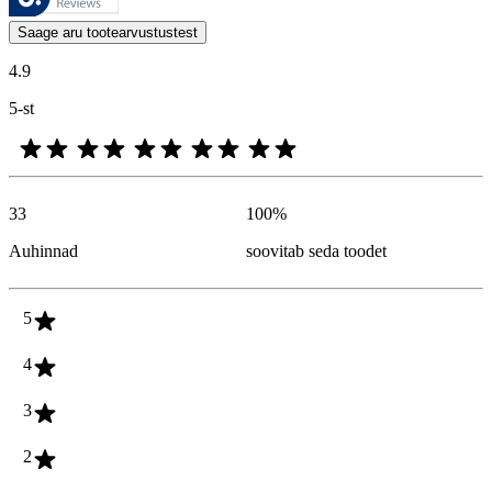
Kliendi arvamused toodete ja tärnihinnangute kujul on kasulikud kõigile
Saage aru tootearvustustest
4.9
5-st
33
100
%
Auhinnad
soovitab seda toodet
5
4
3
2