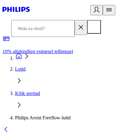
10% allahindlust esimesel tellimusel
3
Lutid
Kõik seeriad
Philips Avent Freeflow-lutid