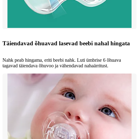
Täiendavad õhuavad lasevad beebi nahal hingata
Nahk peab hingama, eriti beebi nahk. Luti ümbrise 6 õhuava
tagavad täiendava õhuvoo ja vähendavad nahaärritust.