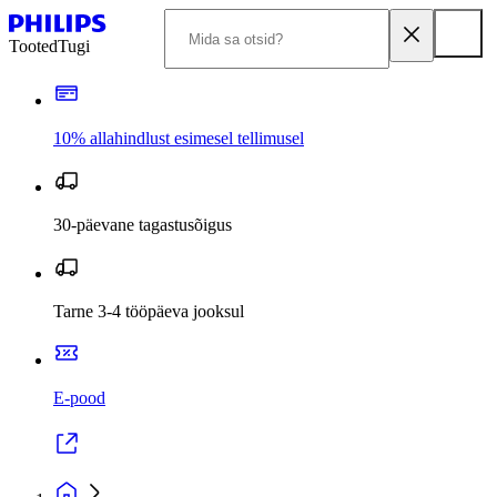
Tooted
Tugi
10% allahindlust esimesel tellimusel
30-päevane tagastusõigus
Tarne 3-4 tööpäeva jooksul
E-pood